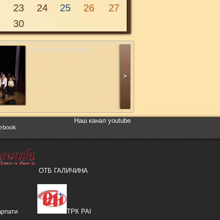
2
23
24
25
26
27
9
30
Результати конкурсу
>
Наш канал youtube
ebook
ОТБ ГАЛИЧИНА
рпати
ТРК РАІ