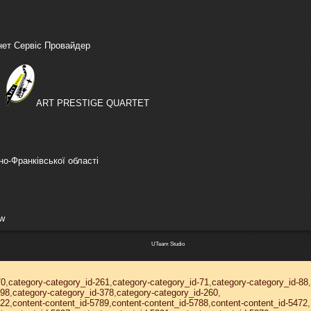
нет Сервіс Провайдер
ART PRESTIGE QUARTET
но-Франківської області
ów
UTeam Studio
70
,
category-category_id-261
,
category-category_id-71
,
category-category_id-88
,
398
,
category-category_id-378
,
category-category_id-260
,
822
,
content-content_id-5789
,
content-content_id-5788
,
content-content_id-5472
,