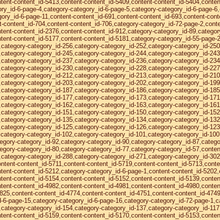
tent-content_id-5413
,
content-content_id-5409
,
content-content_id-5404
,
conten
ory_id-6-page-4
,
category-category_id-6-page-5
,
category-category_id-6-page-6
,
gory_id-6-page-11
,
content-content_id-691
,
content-content_id-693
,
content-cont
t-content_id-704
,
content-content_id-706
,
category-category_id-72-page-2
,
cont
tent-content_id-2376
,
content-content_id-912
,
category-category_id-89
,
categor
tent-content_id-5177
,
content-content_id-5181
,
category-category_id-55-page-
,
category-category_id-256
,
category-category_id-252
,
category-category_id-250
,
category-category_id-245
,
category-category_id-244
,
category-category_id-243
,
category-category_id-237
,
category-category_id-236
,
category-category_id-234
,
category-category_id-230
,
category-category_id-228
,
category-category_id-227
,
category-category_id-212
,
category-category_id-213
,
category-category_id-210
,
category-category_id-203
,
category-category_id-202
,
category-category_id-199
,
category-category_id-187
,
category-category_id-186
,
category-category_id-185
,
category-category_id-177
,
category-category_id-173
,
category-category_id-171
,
category-category_id-162
,
category-category_id-163
,
category-category_id-161
,
category-category_id-151
,
category-category_id-150
,
category-category_id-152
,
category-category_id-135
,
category-category_id-134
,
category-category_id-132
,
category-category_id-125
,
category-category_id-126
,
category-category_id-123
,
category-category_id-102
,
category-category_id-101
,
category-category_id-100
egory-category_id-92
,
category-category_id-90
,
category-category_id-87
,
catego
egory-category_id-80
,
category-category_id-77
,
category-category_id-57
,
conten
,
category-category_id-288
,
category-category_id-271
,
category-category_id-302
ntent-content_id-5711
,
content-content_id-5719
,
content-content_id-5713
,
conte
tent-content_id-5212
,
category-category_id-6-page-1
,
content-content_id-5202
,
tent-content_id-5154
,
content-content_id-5152
,
content-content_id-5139
,
conten
tent-content_id-4982
,
content-content_id-4981
,
content-content_id-4980
,
conten
4825
,
content-content_id-4774
,
content-content_id-4751
,
content-content_id-474
d-6-page-15
,
category-category_id-6-page-16
,
category-category_id-72-page-1
,
c
,
category-category_id-154
,
category-category_id-137
,
category-category_id-117
tent-content_id-5159
,
content-content_id-5170
,
content-content_id-5153
,
conten