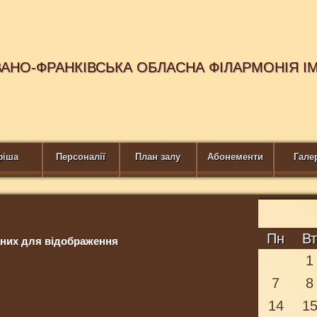
ВАНО-ФРАНКІВСЬКА ОБЛАСНА ФІЛАРМОНІЯ І
фіша
Персоналії
План залу
Абонементи
Гале
Пн
В
них для відображення
1
7
8
14
1