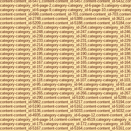
content-content_id-5471
,
content-content_id-5457
,
content-content_id-5432
,
con
category-category_id-6-page-2
,
category-category_id-6-page-3
,
category-categ
category-category_id-6-page-9
,
category-category_id-6-page-10
,
category-cate
content-content_id-699
,
content-content_id-701
,
content-content_id-703
,
conten
content-content_id-2748
,
content-content_id-5389
,
content-content_id-3621
,
con
content-content_id-5209
,
content-content_id-5188
,
content-content_id-5184
,
con
category-category_id-253
,
category-category_id-254
,
category-category_id-255
category-category_id-248
,
category-category_id-247
,
category-category_id-246
category-category_id-239
,
category-category_id-240
,
category-category_id-241
category-category_id-233
,
category-category_id-231
,
category-category_id-229
category-category_id-214
,
category-category_id-215
,
category-category_id-216
category-category_id-209
,
category-category_id-205
,
category-category_id-204
category-category_id-195
,
category-category_id-190
,
category-category_id-188
category-category_id-181
,
category-category_id-179
,
category-category_id-178
category-category_id-167
,
category-category_id-165
,
category-category_id-164
category-category_id-157
,
category-category_id-156
,
category-category_id-153
category-category_id-139
,
category-category_id-138
,
category-category_id-136
category-category_id-129
,
category-category_id-128
,
category-category_id-127
category-category_id-118
,
category-category_id-107
,
category-category_id-103
category-category_id-95
,
category-category_id-94
,
category-category_id-93
,
cat
category-category_id-83
,
category-category_id-82
,
category-category_id-81
,
cat
category-category_id-265
,
category-category_id-266
,
category-category_id-267
category-category_id-290
,
content-content_id-5100
,
content-content_id-5289
,
co
content-content_id-5862
,
content-content_id-5217
,
content-content_id-5194
,
con
content-content_id-5190
,
content-content_id-5162
,
content-content_id-5160
,
con
content-content_id-5136
,
content-content_id-5033
,
content-content_id-5032
,
con
content-content_id-4935
,
category-category_id-6-page-12
,
content-content_id-
category-category_id-6-page-14
,
content-content_id-4519
,
category-category_i
category-category_id-175
,
category-category_id-172
,
category-category_id-166
content-content_id-5167
,
content-content_id-5164
,
content-content_id-5161
,
con