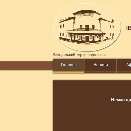
І
Віртуальний тур філармонією
Головна
Новини
А
Немає да