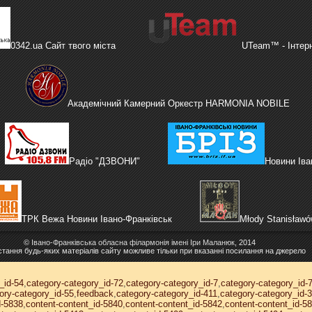
0342.ua Сайт твого міста
UTeam™ - Інтер
Академічний Камерний Оркестр HARMONIA NOBILE
Радіо "ДЗВОНИ"
Новини Іва
ТРК Вежа Новини Івано-Франківськ
Młody Stanisław
©
Івано-Франківська обласна філармонія імені Іри Маланюк
, 2014
тання будь-яких матеріалів сайту можливе тільки при вказанні посилання на джерело
_id-54
,
category-category_id-72
,
category-category_id-7
,
category-category_id-
ory-category_id-55
,
feedback
,
category-category_id-411
,
category-category_id-
d-5838
,
content-content_id-5840
,
content-content_id-5842
,
content-content_id-5