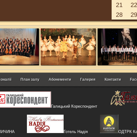
21
2
28
2
оналії
План залу
Абонементи
Галерея
Контакти
Fac
Галицький Кореспондент
АЛИЧИНА
Готель Надія
ОДТРК Ка