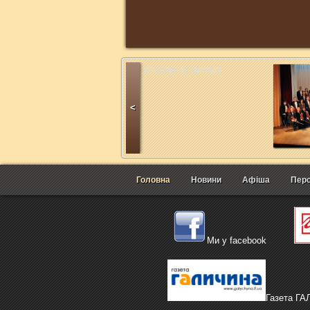
Вітаємо зі святом!
<
Головна
Новини
Афіша
Перс
Ми у facebook
Газета Г