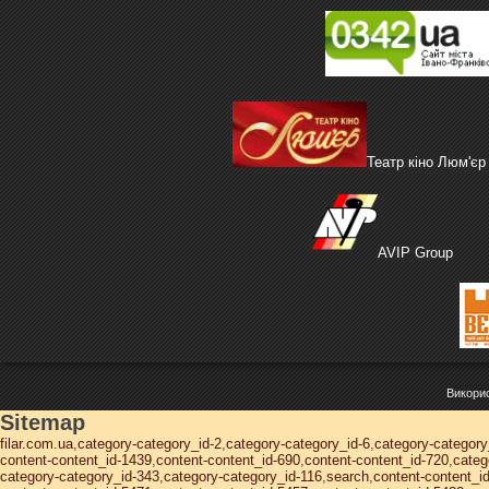
Театр кіно Люм'єр
AVIP Group
Викорис
Sitemap
filar.com.ua
,
category-category_id-2
,
category-category_id-6
,
category-category
content-content_id-1439
,
content-content_id-690
,
content-content_id-720
,
categ
category-category_id-343
,
category-category_id-116
,
search
,
content-content_i