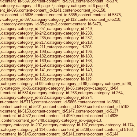
t-content_id-5397
,
content-content_id-5391
,
content-content_id-5376
,
category-category_id-6-page-7
,
category-category_id-6-page-8
,
ent_id-696
,
content-content_id-3141
,
content-content_id-5158
,
ent-content_id-5836
,
content-content_id-5355
,
content-content_id-5375
,
y-category_id-397
,
category-category_id-112
,
content-content_id-5210
,
2
,
category-category_id-55-page-3
,
content-content_id-5470
,
,
category-category_id-251
,
category-category_id-249
,
,
category-category_id-242
,
category-category_id-238
,
,
category-category_id-235
,
category-category_id-232
,
,
category-category_id-217
,
category-category_id-218
,
,
category-category_id-211
,
category-category_id-208
,
,
category-category_id-198
,
category-category_id-196
,
,
category-category_id-182
,
category-category_id-180
,
,
category-category_id-169
,
category-category_id-168
,
,
category-category_id-159
,
category-category_id-160
,
,
category-category_id-141
,
category-category_id-140
,
,
category-category_id-131
,
category-category_id-130
,
,
category-category_id-122
,
category-category_id-119
,
,
category-category_id-99
,
category-category_id-98
,
category-category_id-96
,
ry-category_id-86
,
category-category_id-85
,
category-category_id-84
,
t-content_id-5314
,
category-category_id-263
,
category-category_id-264
,
,
category-category_id-272
,
category-category_id-274
,
nt-content_id-5715
,
content-content_id-5866
,
content-content_id-5861
,
content-content_id-5201
,
content-content_id-5200
,
content-content_id-5192
,
t-content_id-5150
,
content-content_id-5147
,
content-content_id-5137
,
t-content_id-4972
,
content-content_id-4969
,
content-content_id-4936
,
9
,
content-content_id-4748
,
category-category_id-6-page-13
,
ategory-category_id-207
,
category-category_id-197
,
category-category_id-174
,
,
category-category_id-114
,
content-content_id-5208
,
content-content_id-5168
,
t-content_id-5145
,
content-content_id-5141
,
content-content_id-5144
,