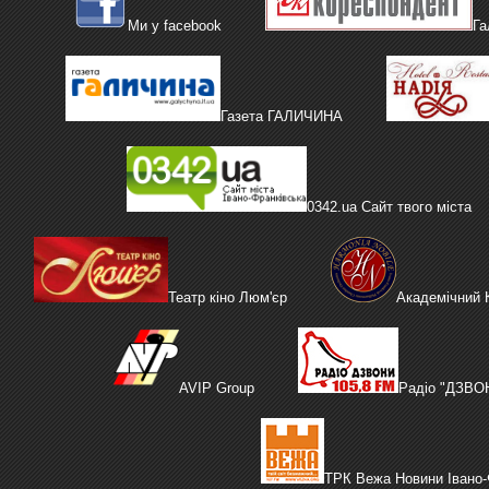
Ми у facebook
Га
Газета ГАЛИЧИНА
0342.ua Сайт твого міста
Театр кіно Люм'єр
Академічний
AVIP Group
Радіо "ДЗВО
ТРК Вежа Новини Івано-