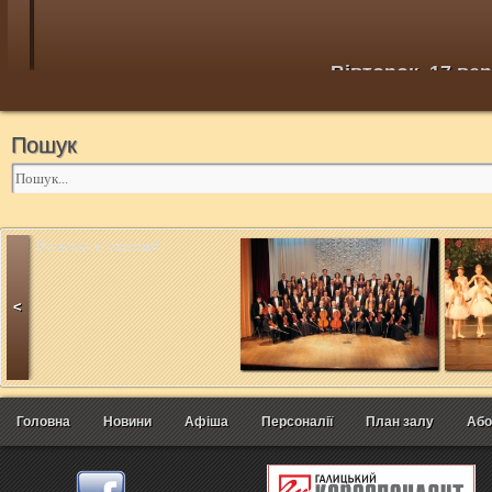
Вівторок, 17 ве
Пошук
Вітаємо зі святом!
<
Головна
Новини
Афіша
Персоналії
План залу
Або