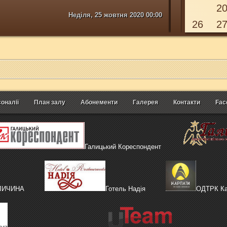
2
Неділя, 25 жовтня 2020 00:00
26
2
оналії
План залу
Абонементи
Галерея
Контакти
Fac
Галицький Кореспондент
АЛИЧИНА
Готель Надія
ОДТРК Ка