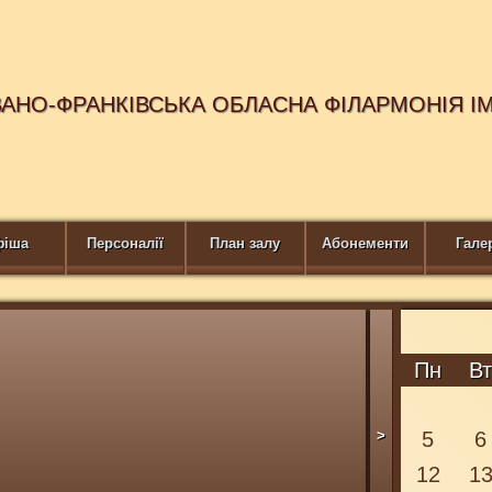
ВАНО-ФРАНКІВСЬКА ОБЛАСНА ФІЛАРМОНІЯ І
фіша
Персоналії
План залу
Абонементи
Гале
ПРИДБАЙТЕ 
Пн
В
>
5
6
12
1