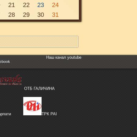
0
21
22
23
24
Неділя, 1 листопада 2020 00:00
7
28
29
30
31
Наш канал youtube
ebook
ОТБ ГАЛИЧИНА
рпати
ТРК РАІ