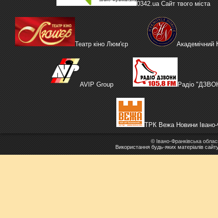
0342.ua Сайт твого міста
Театр кіно Люм'єр
Академічний
AVIP Group
Радіо "ДЗВО
ТРК Вежа Новини Івано-
©
Івано-Франківська облас
Використання будь-яких матеріалів сайт