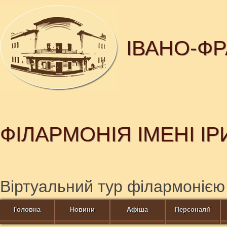
ІВАНО-Ф
ФІЛАРМОНІЯ ІМЕНІ І
Віртуальний тур філармонією
Головна
Новини
Афіша
Персоналії