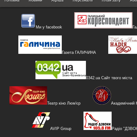
Головна
Новини
Афіша
Персоналії
План залу
Або
Ми у facebook
Га
Газета ГАЛИЧИНА
0342.ua Сайт твого міста
Театр кіно Люм'єр
Академічний
AVIP Group
Радіо "ДЗВО