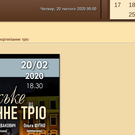
17
1
Четвер, 20 лютого 2020 00:00
2
ортепіанне тріо