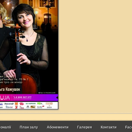
оналії
План залу
Абонементи
Галерея
Контакти
Fac