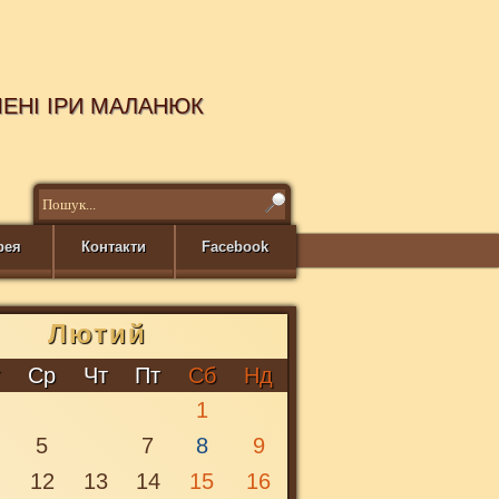
МЕНІ ІРИ МАЛАНЮК
рея
Контакти
Facebook
Лютий
Y
т
Ср
Чт
Пт
Сб
Нд
1
5
7
8
9
1
12
13
14
15
16