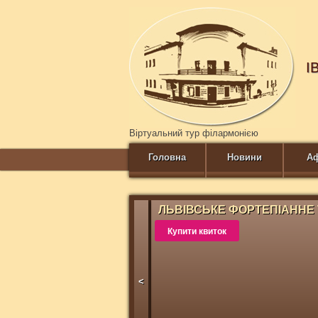
І
Віртуальний тур філармонією
Головна
Новини
А
ЛЬВІВСЬКЕ ФОРТЕПІАННЕ 
Купити квиток
<