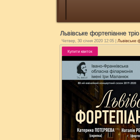
Львівське фортепіанне тріо
Четвер, 30 січня 2020 12:05
|
Львівське ф
Купити квиток