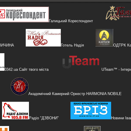
Галицький Кореспондент
АЛИЧИНА
Готель Надія
ОДТРК Ка
0342.ua Сайт твого міста
UTeam™ - Інтер
Академічний Камерний Оркестр HARMONIA NOBILE
Радіо "ДЗВОНИ"
Новини Іва