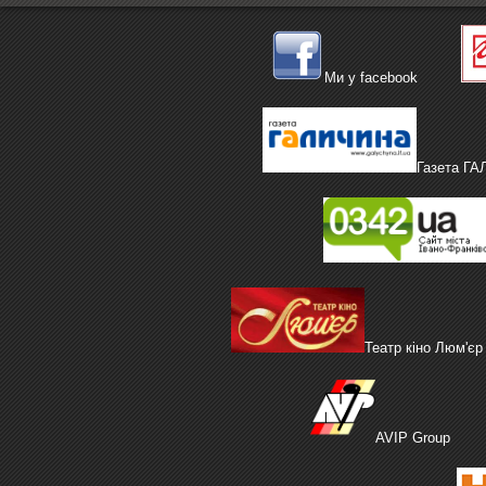
Ми у facebook
Газета Г
Театр кіно Люм'єр
AVIP Group