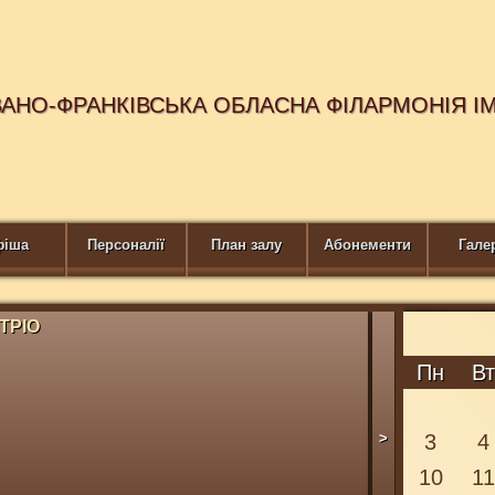
ВАНО-ФРАНКІВСЬКА ОБЛАСНА ФІЛАРМОНІЯ І
фіша
Персоналії
План залу
Абонементи
Гале
ТРІО
ТАНГО STOR
Купити квиток
Пн
В
>
3
4
10
1