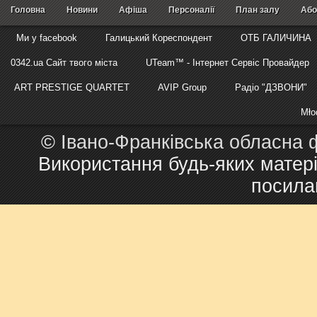
Головна
Новини
Афіша
Персоналії
План залу
Або
Ми у facebook
Галицький Кореспондент
ОТБ ГАЛИЧИНА
0342.ua Сайт твого міста
UTeam™ - Інтернет Сервіс Провайдер
ART PRESTIGE QUARTET
AVIP Group
Радіо "ДЗВОНИ"
Mło
©
Івано-Франківська обласна 
Використання будь-яких матері
посила