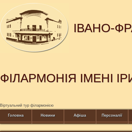
ІВАНО-Ф
ФІЛАРМОНІЯ ІМЕНІ І
Віртуальний тур філармонією
Головна
Новини
Афіша
Персоналії