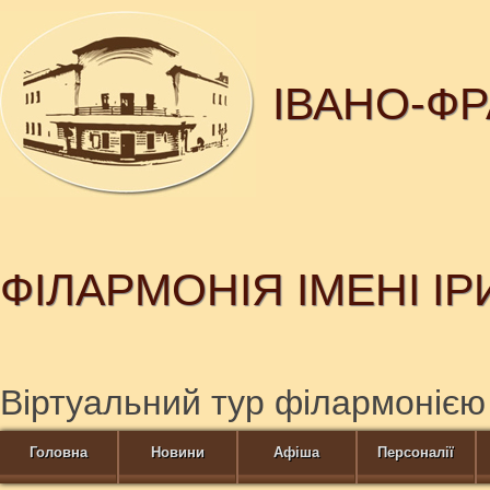
ІВАНО-Ф
ФІЛАРМОНІЯ ІМЕНІ І
Віртуальний тур філармонією
Головна
Новини
Афіша
Персоналії