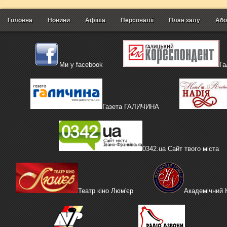
Головна
Новини
Афіша
Персоналії
План залу
Або
Ми у facebook
Га
Газета ГАЛИЧИНА
0342.ua Сайт твого міста
Театр кіно Люм'єр
Академічний