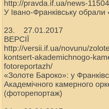
http://pravda.if.ua/news-1150
У Івано-Франківську обрали
23. 27.01.2017
ВЕРСІЇ
http://versii.if.ua/novunu/zol
kontsert-akademichnogo-kame
fotoreportazh/
«Золоте Бароко»: у Франківс
Академічного камерного орк
(фоторепортаж)