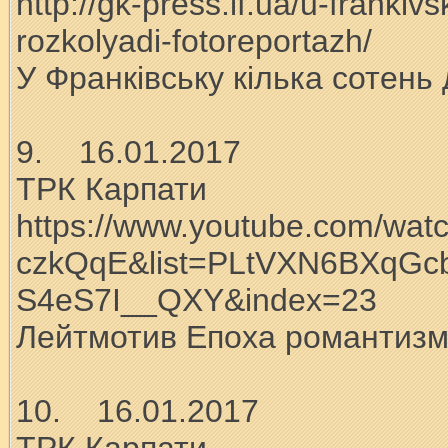
http://gk-press.if.ua/u-frankiv
rozkolyadi-fotoreportazh/
У Франківську кілька сотень 
9. 16.01.2017
ТРК Карпати
https://www.youtube.com/wat
czkQqE&list=PLtVXN6BXqGcb
S4eS7I__QXY&index=23
Лейтмотив Епоха романтизм
10. 16.01.2017