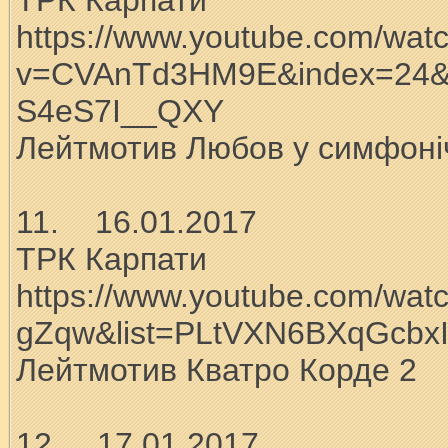
ТРК Карпати
https://www.youtube.com/wat
v=CVAnTd3HM9E&index=24&l
S4eS7I__QXY
Лейтмотив Любов у симфоніч
11. 16.01.2017
ТРК Карпати
https://www.youtube.com/wat
gZqw&list=PLtVXN6BXqGcbx
Лейтмотив Кватро Корде 2
12. 17.01.2017