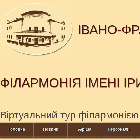
ІВАНО-Ф
ФІЛАРМОНІЯ ІМЕНІ І
Віртуальний тур філармонією
Головна
Новини
Афіша
Персоналії