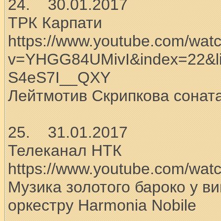
24. 30.01.2017
ТРК Карпати
https://www.youtube.com/wat
v=YHGG84UMivI&index=22&l
S4eS7I__QXY
Лейтмотив Скрипкова соната
25. 31.01.2017
Телеканал НТК
https://www.youtube.com/wa
Музика золотого бароко у в
оркестру Harmonia Nobile