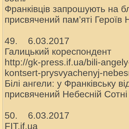
Франківців запрошують на бл
присвячений пам’яті Героїв 
49. 6.03.2017
Галицький кореспондент
http://gk-press.if.ua/bili-ange
kontsert-prysvyachenyj-nebesn
Білі ангели: у Франківську в
присвячений Небесній Сотні
50. 6.03.2017
FIT.if.ua