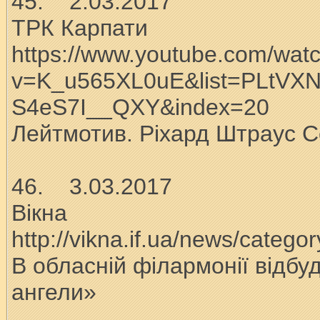
45. 2.03.2017
ТРК Карпати
https://www.youtube.com/wat
v=K_u565XL0uE&list=PLtVX
S4eS7I__QXY&index=20
Лейтмотив. Ріхард Штраус С
46. 3.03.2017
Вікна
http://vikna.if.ua/news/catego
В обласній філармонії відбу
ангели»