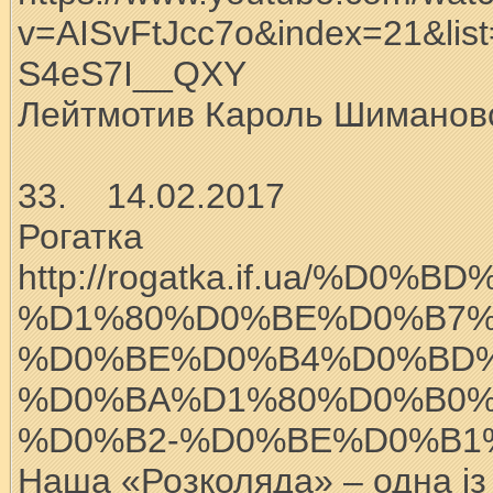
v=AISvFtJcc7o&index=21&li
S4eS7I__QXY
Лейтмотив Кароль Шимановс
33. 14.02.2017
Рогатка
http://rogatka.if.ua/%D0
%D1%80%D0%BE%D0%B7%
%D0%BE%D0%B4%D0%BD%
%D0%BA%D1%80%D0%B0%
%D0%B2-%D0%BE%D0%B1
Наша «Розколяда» – одна із