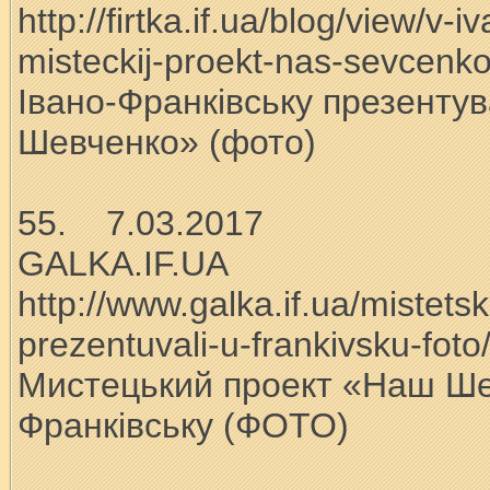
http://firtka.if.ua/blog/view/v-
misteckij-proekt-nas-sevcenk
Івано-Франківську презенту
Шевченко» (фото)
55. 7.03.2017
GALKA.IF.UA
http://www.galka.if.ua/mistet
prezentuvali-u-frankivsku-foto
Мистецький проект «Наш Ше
Франківську (ФОТО)