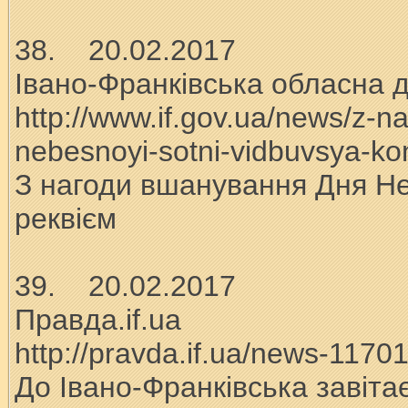
38. 20.02.2017
Івано-Франківська обласна 
http://www.if.gov.ua/news/z-
nebesnoyi-sotni-vidbuvsya-ko
З нагоди вшанування Дня Неб
реквієм
39. 20.02.2017
Правда.if.ua
http://pravda.if.ua/news-1170
До Івано-Франківська завіта