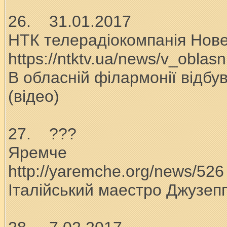
26. 31.01.2017
НТК телерадіокомпанія Нов
https://ntktv.ua/news/v_oblas
В обласній філармонії відбу
(відео)
27. ???
Яремче
http://yaremche.org/news/526
Італійський маестро Джузеп