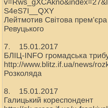
v=Rws_gXCAkno&index=27&l
S4eS7I__QXY
Лейтмотив Світова прем’єра
Ревуцького
7. 15.01.2017
БЛІЦ-INFO громадська триб
http://www.blitz.if.ua/news/ro
Розколяда
8. 15.01.2017
Галицький кореспондент