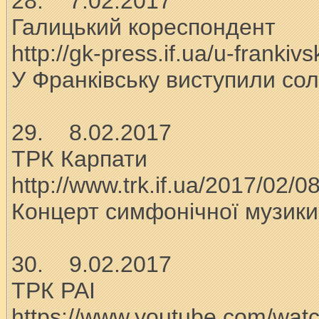
28. 7.02.2017
Галицький кореспондент
http://gk-press.if.ua/u-frankivs
У Франківську виступили сол
29. 8.02.2017
ТРК Карпати
http://www.trk.if.ua/2017/02/0
Концерт симфонічної музики
30. 9.02.2017
ТРК РАІ
https://www.youtube.com/wat