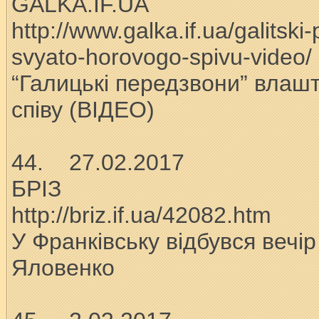
GALKA.IF.UA
http://www.galka.if.ua/galitsk
svyato-horovogo-spivu-video/
“Галицькі передзвони” влаш
співу (ВІДЕО)
44. 27.02.2017
БРІЗ
http://briz.if.ua/42082.htm
У Франківську відбувся вечі
Яловенко