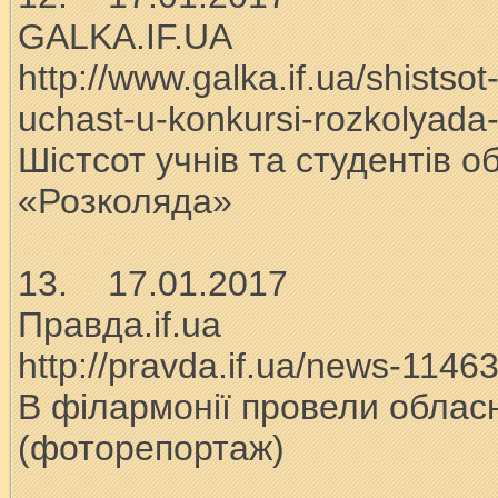
GALKA.IF.UA
http://www.galka.if.ua/shistsot
uchast-u-konkursi-rozkolyada-
Шістсот учнів та студентів о
«Розколяда»
13. 17.01.2017
Правда.if.ua
http://pravda.if.ua/news-1146
В філармонії провели облас
(фоторепортаж)