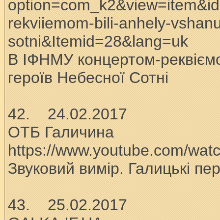
option=com_k2&view=item&id
rekviiemom-bili-anhely-vshan
sotni&Itemid=28&lang=uk
В ІФНМУ концертом-реквієм
героїв Небесної Сотні
42. 24.02.2017
ОТБ Галичина
https://www.youtube.com/w
Звуковий вимір. Галицькі пе
43. 25.02.2017