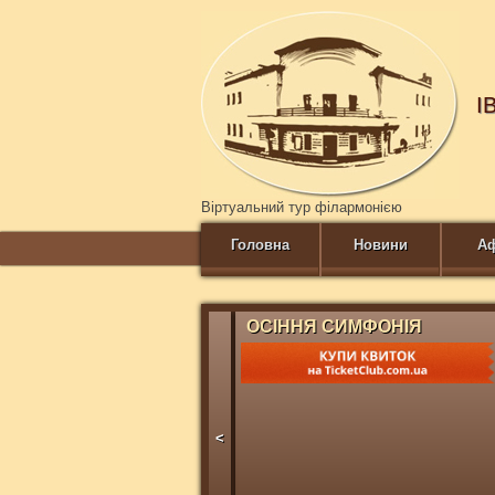
І
Віртуальний тур філармонією
Головна
Новини
А
ОСІННЯ СИМФОНІЯ
<