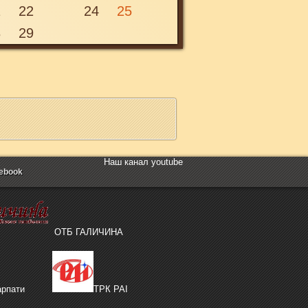
1
22
24
25
Вівторок, 5 грудня 2017 18:30
8
29
05
ГРУД
Наш канал youtube
ebook
ОТБ ГАЛИЧИНА
рпати
ТРК РАІ