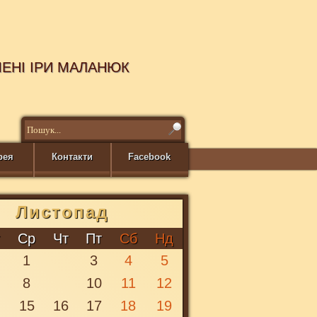
МЕНІ ІРИ МАЛАНЮК
рея
Контакти
Facebook
Листопад
O
т
Ср
Чт
Пт
Сб
Нд
1
3
4
5
8
10
11
12
15
16
17
18
19