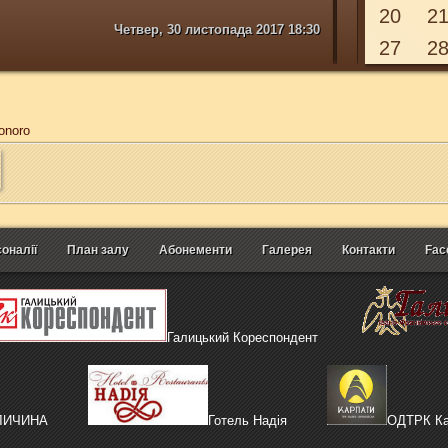
20
2
Четвер, 30 листопада 2017 18:30
27
2
onoro
оналії
План залу
Абонементи
Галерея
Контакти
Fac
Галицький Кореспондент
АЛИЧИНА
Готель Надія
ОДТРК Ка