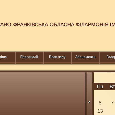
ВАНО-ФРАНКІВСЬКА ОБЛАСНА ФІЛАРМОНІЯ І
фіша
Персоналії
План залу
Абонементи
Гале
DUO SONOR
Пн
В
>
6
7
13