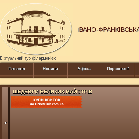
ІВАНО-ФРАНКІВСЬК
Віртуальний тур філармонією
Головна
Новини
Афіша
Персоналії
ШЕДЕВРИ ВЕЛИКИХ МАЙСТРІВ
<