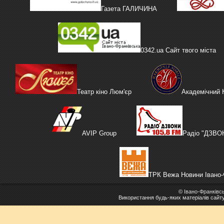
Газета ГАЛИЧИНА
0342.ua Сайт твого міста
Театр кіно Люм'єр
Академічний
AVIP Group
Радіо "ДЗВО
ТРК Вежа Новини Івано-
©
Івано-Франківс
Використання будь-яких матеріалів сайт