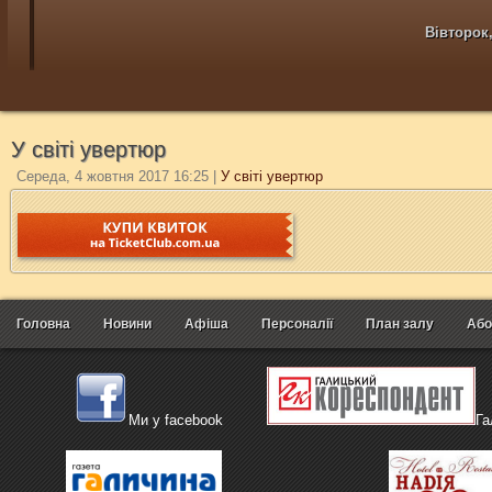
Вівторок,
У світі увертюр
Середа, 4 жовтня 2017 16:25
|
У світі увертюр
Головна
Новини
Афіша
Персоналії
План залу
Або
Ми у facebook
Га