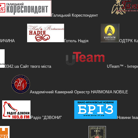
Галицький Кореспондент
АЛИЧИНА
Готель Надія
ОДТРК Ка
0342.ua Сайт твого міста
UTeam™ - Інтер
Академічний Камерний Оркестр HARMONIA NOBILE
Радіо "ДЗВОНИ"
Новини Іва