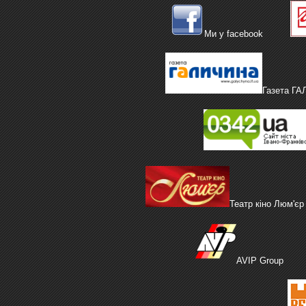
Ми у facebook
Газета Г
Театр кіно Люм'єр
AVIP Group