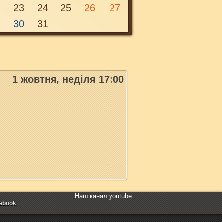
2
23
24
25
26
27
9
30
31
Неділя, 1 жовтня 2017 00:00
01
ЖОВ
1 жовтня, неділя 17:00
Наш канал youtube
ebook