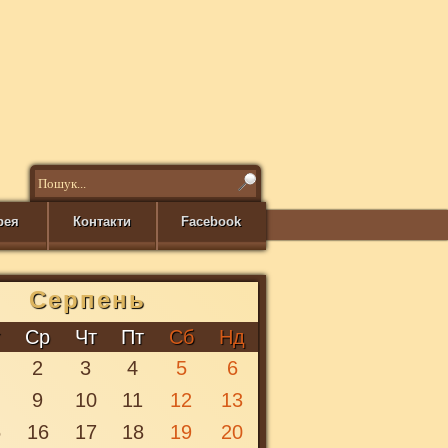
рея
Контакти
Facebook
Серпень
ВІДКРИТТЯ 78-ГО КОНЦЕРТНОГО СЕЗОНУ
т
Ср
Чт
Пт
Сб
Нд
2
3
4
5
6
СИМФОНІЧНИЙ ОРКЕСТР
Івано-Франківської обласної філармонії
9
10
11
12
13
5
16
17
18
19
20