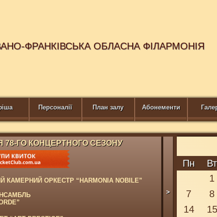
ВАНО-ФРАНКІВСЬКА ОБЛАСНА ФІЛАРМОНІЯ
фіша
Персоналії
План залу
Абонементи
Гале
Я 78-ГО КОНЦЕРТНОГО СЕЗОНУ
Пн
В
1
Й КАМЕРНИЙ ОРКЕСТР “HARMONIA NOBILE”
>
7
8
АНСАМБЛЬ
ORDE”
14
1