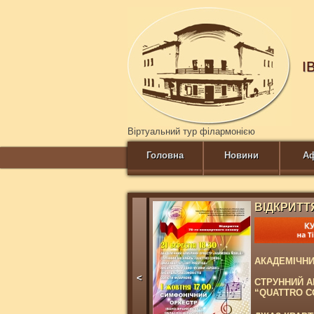
І
Віртуальний тур філармонією
Головна
Новини
А
ВІДКРИТТ
АКАДЕМІЧНИ
<
СТРУННИЙ 
“QUATTRO C