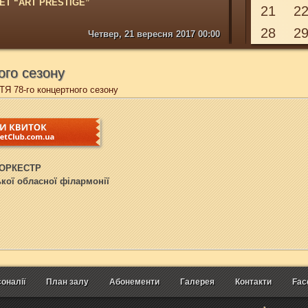
ЕТ “ART PRESTIGE”
21
2
АРОДНОЇ МУЗИКИ “БРЕВІС”
28
2
Четвер, 21 вересня 2017 00:00
КСОФОНІСТІВ
ЛАРМОНІЇ
ого сезону
Я 78-го концертного сезону
ОРКЕСТР
кої обласної філармонії
оналії
План залу
Абонементи
Галерея
Контакти
Fac