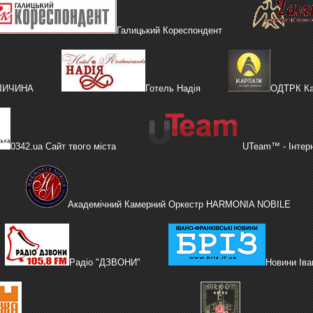
Галицький Кореспондент
АЛИЧИНА
Готель Надія
ОДТРК Ка
0342.ua Сайт твого міста
UTeam™ - Інтер
Академічний Камерний Оркестр HARMONIA NOBILE
Радіо "ДЗВОНИ"
Новини Іва