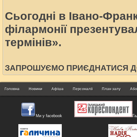
Сьогодні в Івано-Франк
філармонії презентув
термінів».
ЗАПРОШУЄМО ПРИЄДНАТИСЯ ДО
Головна
Новини
Афіша
Персоналії
План залу
Або
Ми у facebook
Га