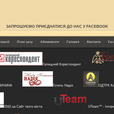
ЗАПРОШУЄМО ПРИЄДНАТИСЯ ДО НАС У FACEBOOK
оналії
План залу
Абонементи
Галерея
Контакти
Fac
Галицький Кореспондент
АЛИЧИНА
Готель Надія
ОДТРК Ка
0342.ua Сайт твого міста
UTeam™ - Інтер