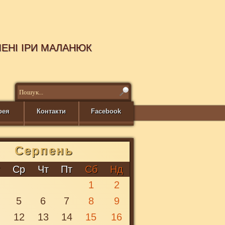
МЕНІ ІРИ МАЛАНЮК
рея
Контакти
Facebook
Серпень
т
Ср
Чт
Пт
Сб
Нд
1
2
5
6
7
8
9
1
12
13
14
15
16