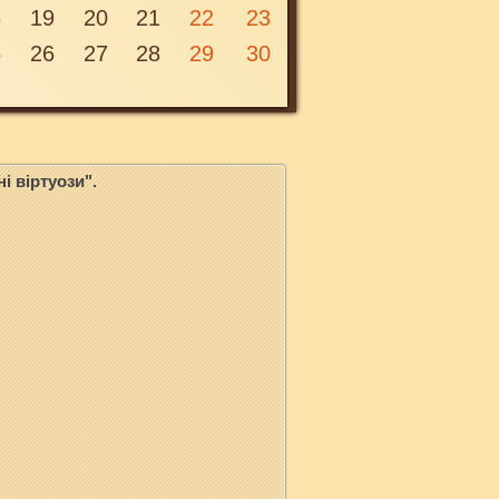
8
19
20
21
22
23
5
26
27
28
29
30
і віртуози".