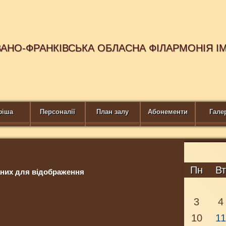
ВАНО-ФРАНКІВСЬКА ОБЛАСНА ФІЛАРМОНІЯ І
фіша
Персоналії
План залу
Абонементи
Гале
Пн
В
них для відображення
3
4
10
1