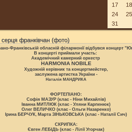
17
1
24
2
31
 серця франківчан (фото)
Івано-Франківській обласній філармонії відбувся концерт "Юн
В концерті приймали участь:
Академічний камерний оркестр
HARMONIA NOBILE
Художній керівник та концертмейстер,
заслужена артистка України -
Наталія МАНДРИКА
ФОРТЕПІАНО:
Софія МАЗУР (клас - Ніни Михайлів)
Іванна МИТЛЮК (клас - Уляни Карпенюк)
Олег ВЕЛИЧКО (клас - Ольги Назаренко)
Ірина БЕРЧУК, Марта ЗІНЬКОВСЬКА (клас - Наталії Сич)
СКРИПКА:
Євген ЛЕБІДЬ (клас - Лілії Угорчак)