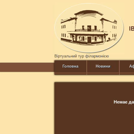
І
Віртуальний тур філармонією
Головна
Новини
А
Немає да