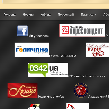
Головна
Новини
Афіша
Персоналії
План залу
Або
Ми у facebook
Га
Газета ГАЛИЧИНА
0342.ua Сайт твого міста
Театр кіно Люм'єр
Академічний