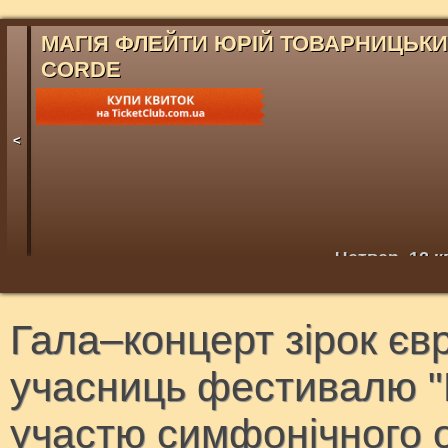
МАГІЯ ФЛЕЙТИ ЮРІЙ ТОВАРНИЦЬК
CORDE
<
Четвер, 12 к
Гала–концерт зірок євр
учасниць фестивалю "К
участю симфонічного 