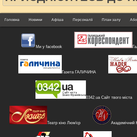
Головна
Новини
Афіша
Персоналії
План залу
Або
Ми у facebook
Га
Газета ГАЛИЧИНА
0342.ua Сайт твого міста
Театр кіно Люм'єр
Академічний