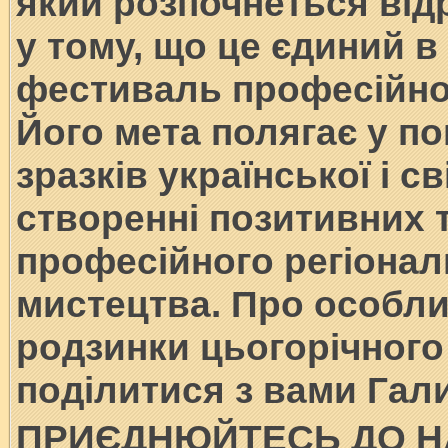
який розпочнеться відр
у тому, що це єдиний в
фестиваль професійно
Його мета полягає у п
зразків української і с
створенні позитивних 
професійного регіонал
мистецтва. Про особли
родзинки цьогорічного
поділитися з вами Гал
ПРИЄДНЮЙТЕСЬ ДО Н