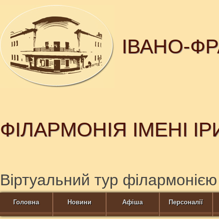
ІВАНО-Ф
ФІЛАРМОНІЯ ІМЕНІ І
Віртуальний тур філармонією
Головна
Новини
Афіша
Персоналії