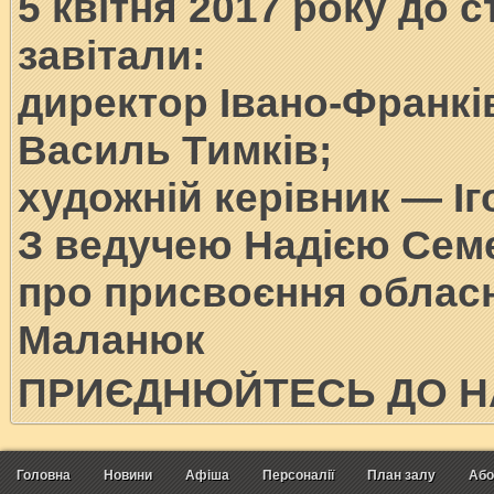
5 квітня 2017 року до 
завітали:
директор Івано-Франкі
Василь Тимків;
художній керівник — Іг
З ведучею Надією Сем
про присвоєння обласні
Маланюк
ПРИЄДНЮЙТЕСЬ ДО Н
Головна
Новини
Афіша
Персоналії
План залу
Або