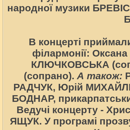
народної музики БРЕВІС.
В концерті приймали
філармонії: Оксана
КЛЮЧКОВСЬКА (соп
(сопрано).
А також:
Р
РАДЧУК, Юрій МИХАЙЛ
БОДНАР, прикарпатський
Ведучі концерту - Хр
ЯЩУК. У програмі прозву