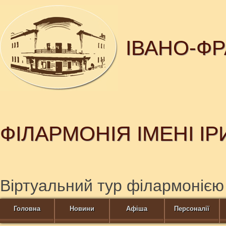
ІВАНО-Ф
ФІЛАРМОНІЯ ІМЕНІ І
Віртуальний тур філармонією
Головна
Новини
Афіша
Персоналії