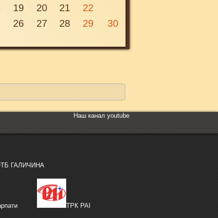
- 4 Мазурки ор.24
8
19
20
21
22
- Скерцо Сі бемоль мінор ор.31
- Фантазія-Експромт ор.66
26
27
28
29
30
Вівторок, 25 жовтня 2016 00:00
- Три Вальси
ор.64, ор.69#1,ор. 34#3
- Баллада Фа мажор ор.38
Наш канал youtube
ТБ ГАЛИЧИНА
рпати
ТРК РАІ