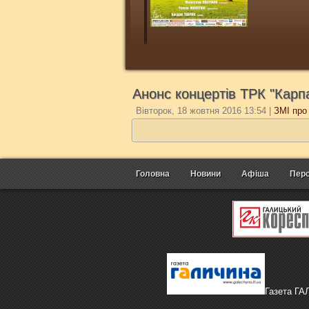
Анонс концертів ТРК "Карп
Вівторок, 18 жовтня 2016 13:54
|
ЗМІ про
Головна
Новини
Афіша
Перс
Газета Г