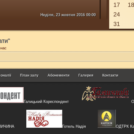
17
1
24
Неділя, 23 жовтня 2016 00:00
31
ати"
 нас
оналії
План залу
Абонементи
Галерея
Контакти
Галицький Кореспондент
О
АЛИЧИНА
Готель Надія
ОДТРК Ка