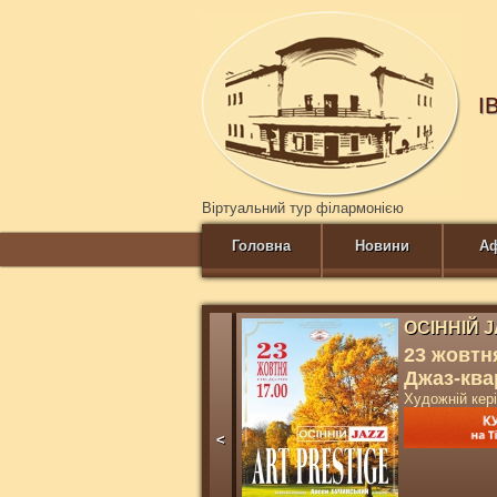
І
Віртуальний тур філармонією
Головна
Новини
А
ОСІННІЙ 
23 жовтня
Джаз-ква
Художній ке
<