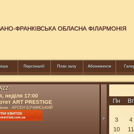
ВАНО-ФРАНКІВСЬКА ОБЛАСНА ФІЛАРМОНІЯ
фіша
Персоналії
План залу
Абонементи
Гале
JAZZ
, неділя 17:00
Пн
В
ртет ART PRESTIGE
рівник - АРСЕН БУЧИНСЬКИЙ
>
3
4
10
1