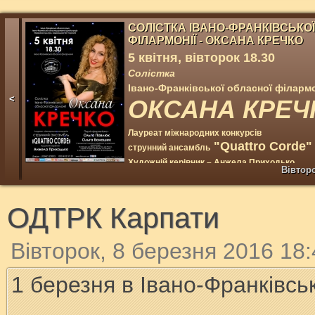
СОЛІСТКА ІВАНО-ФРАНКІВСЬКО
ФІЛАРМОНІЇ - ОКСАНА КРЕЧКО
5 квітня, вівторок 18.30
Солістка
Івано-Франківської обласної філармо
<
ОКСАНА КРЕЧ
Лауреат міжнародних конкурсів
"Quattro Corde"
струнний ансамбль
Художній керівник – Анжела Приходько
Вівторо
Ольга 
Партія фортепіано –
Ольга Павлюк,
У програмі арії та романси зарубіжних та українськ
ОДТРК Карпати
Вівторок, 8 березня 2016 18
1 березня в Івано-Франківсь