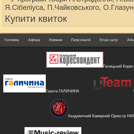
Я.Сібеліуса, П.Чайковського, О.Глазун
Купити квиток
Головна
Афіша
Новини
Персоналії
План залу
Або
Галицький Корес
Газета ГАЛИЧИНА
Академічний Камерний Оркестр H