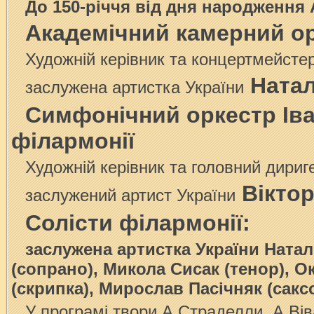
До 150-річчя від дня народженн
Академічний камерний о
Художній керівник та концертмейсте
Натал
заслужена артистка України
Симфонічний оркестр Іва
філармонії
Художній керівник та головний дириг
Вікто
заслужений артист України
Солісти філармонії:
заслужена артистка України Натал
(сопрано), Микола Сисак (тенор), О
(скрипка), Мирослав Пасічняк (сак
У програмі твори А.Страделли, А.Вів