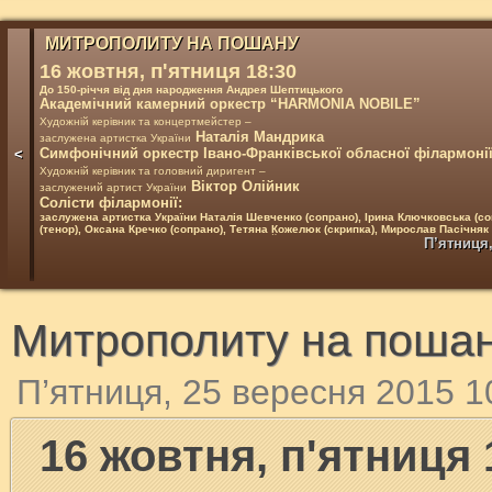
МИТРОПОЛИТУ НА ПОШАНУ
п'ятниця
16 жовтня,
18:30
До 150-річчя від дня народження Андрея Шептицького
Академічний камерний оркестр “HARMONIA NOBILE”
Художній керівник та концертмейстер –
Наталія Мандрика
заслужена артистка України
Симфонічний оркестр Івано-Франківської обласної філармоні
<
Художній керівник та головний диригент –
Віктор Олійник
заслужений артист України
Солісти філармонії:
заслужена артистка України Наталія Шевченко (сопрано), Ірина Ключковська (со
(тенор), Оксана Кречко (сопрано), Тетяна Кожелюк (скрипка), Мирослав Пасічняк
У програмі твори А.Страделли, А.Вівальді, Й.С.Баха, Ж.Масне, П.Масканьї, Я.Сібеліу
П’ятниця,
О.Глазунова, Р.Глієра, Д.Вільямса.
Купити квиток
Митрополиту на поша
П’ятниця, 25 вересня 2015 1
п'ятниця
16 жовтня,