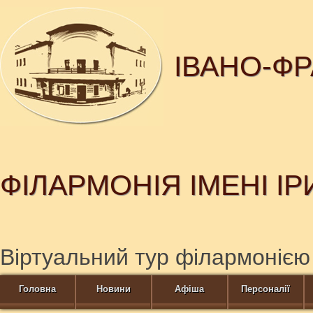
ІВАНО-Ф
ФІЛАРМОНІЯ ІМЕНІ І
Віртуальний тур філармонією
Головна
Новини
Афіша
Персоналії