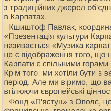
з традиційних джерел об'єдну
в Карпатах.
Кшиштоф Павлак, координа
«Презентація культури Карпа
називається «Музика карпа
це є відображення того, що на
Карпати є спільними горами 
Крім того, ми хотіли бути з 
період. Але ми віримо, що 
втілюючи європейські ціннос
Фонд «П'ястун» з Ополє, це
Франківська, громадська ор