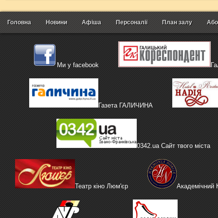
Головна
Новини
Афіша
Персоналії
План залу
Або
Ми у facebook
Га
Газета ГАЛИЧИНА
0342.ua Сайт твого міста
Театр кіно Люм'єр
Академічний