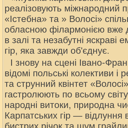
реалізовують міжнародний пр
«Істебна» та » Волосі» спіл
обласною філармонією вже д
в залі та незабутні яскраві
гір, яка завжди об'єднує.
І знову на сцені Івано-Фран
відомі польські колективи і 
та струнний квінтет «Волосі
гастролюють по всьому світу,
народні витоки, природна чи
Карпатських гір — відлуння в
бистрих річок та шум грайли