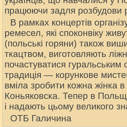
українців, що навчалися у П
працюючи задля розбудови р
В рамках концертів організ
ремесел, які споконвіку живу
(польські горяни) також виш
ткацтвом, виготовляють ліжн
почастуватися гуральським с
традиція — корункове мистец
вміла зробити кожна жінка в
Коньяковска. Тепер в Польщ
і надають цьому великого зн
ОТБ Галичина