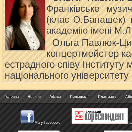
Франківське музи
(клас О.Банашек) 
академію імені М.Л
Ольга Павлюк-Ци
концертмейстер ка
естрадного співу Інституту
національного університету
Головна
Новини
Афіша
Персоналії
План залу
Або
Ми у facebook
Га