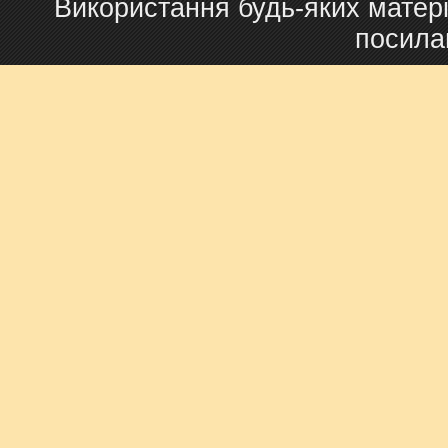
Використання будь-яких матері
посила