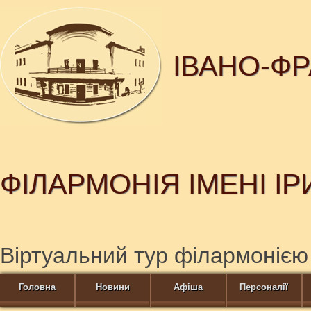
ІВАНО-Ф
ФІЛАРМОНІЯ ІМЕНІ І
Віртуальний тур філармонією
Головна
Новини
Афіша
Персоналії