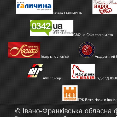
Газета ГАЛИЧИНА
0342.ua Сайт твого міста
Театр кіно Люм'єр
Академічний
AVIP Group
Радіо "ДЗВО
ТРК Вежа Новини Івано-
©
Івано-Франківська обласна 