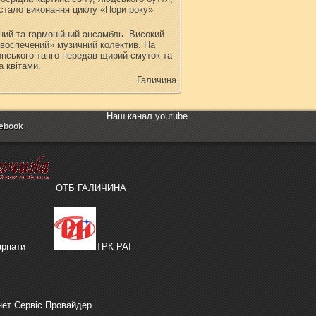
 стало виконання циклу «Пори року»
ний та гармонійний ансамбль. Високий
новоспечений» музичний колектив. На
инського танго передав щирий смуток та
 квітами.
Галичина
Наш канал youtube
ebook
ОТБ ГАЛИЧИНА
рпати
ТРК РАІ
нет Сервіс Провайдер