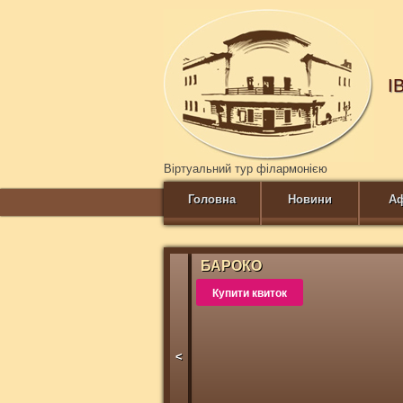
І
Віртуальний тур філармонією
Головна
Новини
А
БАРОКО
Купити квиток
<