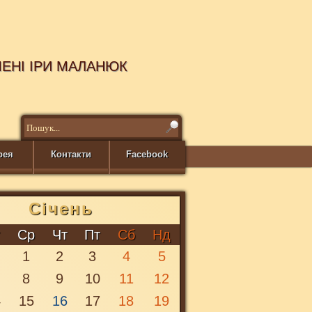
МЕНІ ІРИ МАЛАНЮК
рея
Контакти
Facebook
Січень
т
Ср
Чт
Пт
Сб
Нд
1
2
3
4
5
8
9
10
11
12
4
15
16
17
18
19