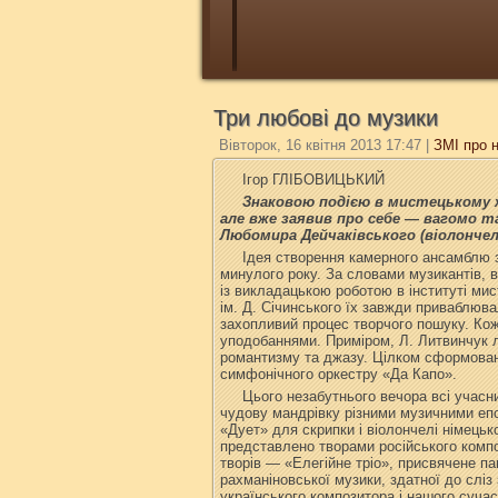
Три любові до музики
Вівторок, 16 квітня 2013 17:47
|
ЗМІ про 
Ігор ГЛІБОВИЦЬКИЙ
Знаковою подією в мистецькому ж
але вже заявив про себе — вагомо та
Любомира Дейчаківського (віолончел
Ідея створення камерного ансамблю з
минулого року. За словами музикантів, в
із викладацькою роботою в інституті ми
ім. Д. Січинського їх завжди приваблюва
захопливий процес творчого пошуку. Ко
уподобаннями. Приміром, Л. Литвинчук л
романтизму та джазу. Цілком сформован
симфонічного оркестру «Да Капо».
Цього незабутнього вечора всі учасни
чудову мандрівку різними музичними еп
«Дует» для скрипки і віолончелі німець
представлено творами російського компо
творів — «Елегійне тріо», присвячене п
рахманіновської музики, здатної до сліз
українського композитора і нашого сучас