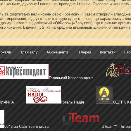
е і комічне, духовне і банальне, праведне і грішне. Окрасою ж концерту
.
ль та фортепіано вели кожен свою «розмову» і разом створили злагодже
ь до імпровізації, відчуття «ліктя» одне одного — ось що характеризує «
ю душі став п’яццолівський «Oblivion» («Забуття»), що в ритмах аргент
ого кохання. Вдячна публіка нагородила виконавців щирими оплесками та
оналії
План залу
Абонементи
Галерея
Контакти
Fac
Галицький Кореспондент
АЛИЧИНА
Готель Надія
ОДТРК Ка
0342.ua Сайт твого міста
UTeam™ - Інтер