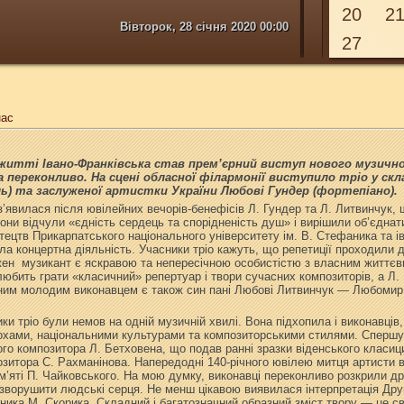
20
2
Вівторок, 28 січня 2020 00:00
27
нас
итті Івано-Франківська став прем’єрний виступ нового музичног
 переконливо. На сцені обласної філармонії виступило тріо у скл
ь) та заслуженої артистки України Любові Гундер (фортепіано).
’явилася після ювілейних вечорів-бенефісів Л. Гундер та Л. Литвинчук,
они відчули «єдність сердець та спорідненість душ» і вирішили об’єднат
стецтв Прикарпатського національного університету ім. В. Стефаника та
ла концертна діяльність. Учасники тріо кажуть, що репетиції проходили 
жен музикант є яскравою та непересічною особистістю з власним життєв
юбить грати «класичний» репертуар і твори сучасних композиторів, а Л.
им молодим виконавцем є також син пані Любові Литвинчук — Любомир,
ки тріо були немов на одній музичній хвилі. Вона підхопила і виконавців, 
охами, національними культурами та композиторськими стилями. Спершу
кого композитора Л. Бетховена, що подав ранні зразки віденського класи
зитора С. Рахманінова. Напередодні 140-річного ювілею митця артисти в
ам’яті П. Чайковського. На мою думку, виконавці переконливо розкрили д
 зворушити людські серця. Не менш цікавою виявилася інтерпретація Дру
ника М. Скорика. Складний і багатозначний образний зміст твору — це св