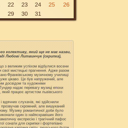
1
22
23
24
25
26
29
30
31
о колективу, який ще не має назви,
аді Любові Литвинчук (скрипка),
 що з великим успіхом відбулися восени
и свої мистецькі прагнення. Адже разом
 івано-Франківському музичному училищі
дуже цікаво. Це був напружений, але
им досвідом та художніми
 Гундер надає перевагу музиці епохи
 який працює артистом львівського
і вдячних слухачів, які здійснили
 прозвучав скромний, але вишуканий
цизму. Музику романтичної доби було
иконали один із найяскравіших його
раматичну експресію і трагічний пафос
гої сонати для скрипки і фортепіано
оєрідна картина світу, людського буття,