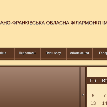
ВАНО-ФРАНКІВСЬКА ОБЛАСНА ФІЛАРМОНІЯ І
фіша
Персоналії
План залу
Абонементи
Гале
Пн
В
>
6
7
13
1