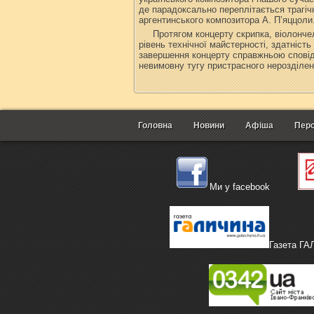
де парадоксально переплітається трагічн
аргентинського композитора А. П’яццоли
Протягом концерту скрипка, віолонче
рівень технічної майстерності, здатніст
завершення концерту справжньою сповідд
невимовну тугу пристрасного нерозділен
Головна
Новини
Афіша
Перс
Ми у facebook
Газета Г