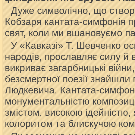
Дуже символічно, що створ
Кобзаря кантата-симфонія п
свят, коли ми вшановуємо па
У «Кавказі» Т. Шевченко ос
народів, прославляє силу й 
викриває загарбницькі війни
безсмертної поезії знайшли 
Людкевича. Кантата-симфон
монументальністю композиці
змістом, високою ідейністю
колоритом та блискучою ком