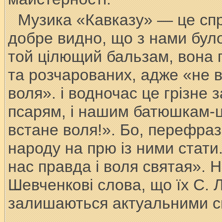
Музика «Кавказу» — це спр
добре видно, що з нами було
той цілющий бальзам, вона п
та розчарованих, адже «не 
воля». і водночас це грізне 
псарям, і нашим батюшкам-
встане воля!». Бо, перефраз
народу на прю із ними стати
нас правда і воля святая». 
Шевченкові слова, що їх С. 
залишаються актуальними сь