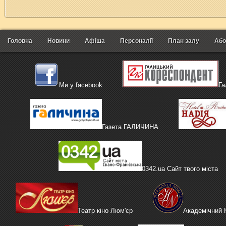
Головна
Новини
Афіша
Персоналії
План залу
Або
Ми у facebook
Га
Газета ГАЛИЧИНА
0342.ua Сайт твого міста
Театр кіно Люм'єр
Академічний