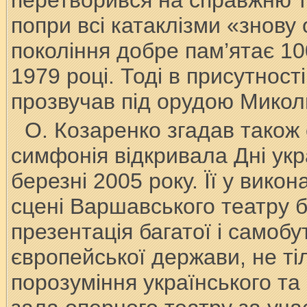
перетворився на справжню т
попри всі катаклізми «знову 
покоління добре пам’ятає 10
1979 році. Тоді в присутност
прозвучав під орудою Микол
О. Козаренко згадав також 
симфонія відкривала Дні укр
березні 2005 року. Її у вико
сцені Варшавського театру б
презентація багатої і самобу
європейської держави, не ті
порозуміння українського та