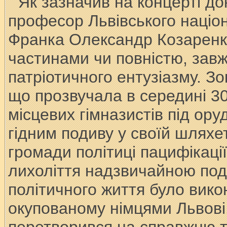
Як зазначив на концерті д
професор Львівського націона
Франка Олександр Козаренко
частинами чи повністю, зав
патріотичного ентузіазму. З
що прозвучала в середині 30
місцевих гімназистів під о
гідним подиву у своїй шляхе
громади політиці пацифікації
лихоліття надзвичайною поді
політичного життя було вико
окупованому німцями Львові