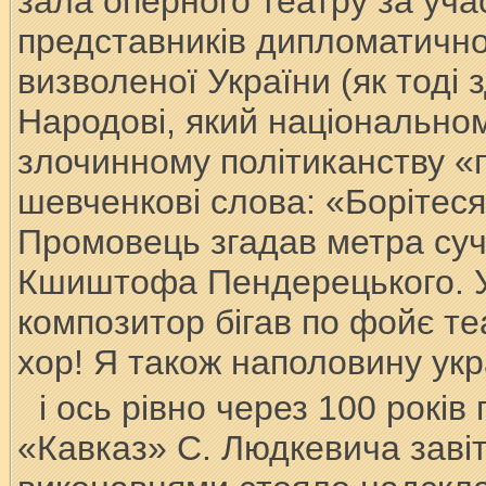
зала оперного театру за учас
представників дипломатичног
визволеної України (як тоді
Народові, який національно
злочинному політиканству «
шевченкові слова: «Борітеся
Промовець згадав метра суч
Кшиштофа Пендерецького. У
композитор бігав по фойє теа
хор! Я також наполовину укр
і ось рівно через 100 років
«Кавказ» С. Людкевича завіт