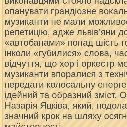
виконавцями стояло надскла
опанувати грандіозне вокал
музиканти не мали можливос
репетицію, адже львів’яни 
«автобанами» понад шість го
інколи «губилися» слова, ча
відчуття, що хор і оркестр 
музиканти впоралися з техн
передати колосальну енергет
ідейний та образний зміст. 
Назарія Яцківа, який, подо
значний крок на шляху осяг
майстерності.