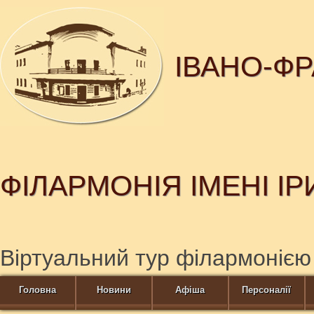
ІВАНО-Ф
ФІЛАРМОНІЯ ІМЕНІ І
Віртуальний тур філармонією
Головна
Новини
Афіша
Персоналії