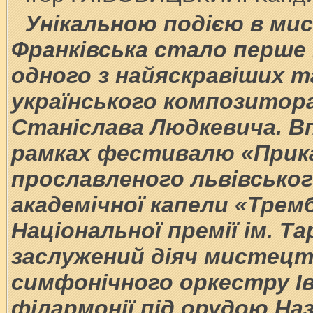
Унікальною подією в ми
Франківська стало перше 
одного з найяскравіших 
українського композитор
Станіслава Людкевича. Вп
рамках фестивалю «Прика
прославленого львівськог
академічної капели «Трем
Національної премії ім. Т
заслужений діяч мистецт
симфонічного оркестру Ів
філармонії під орудою Наз