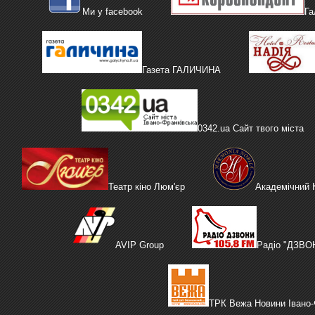
Ми у facebook
Га
Газета ГАЛИЧИНА
0342.ua Сайт твого міста
Театр кіно Люм'єр
Академічний
AVIP Group
Радіо "ДЗВО
ТРК Вежа Новини Івано-