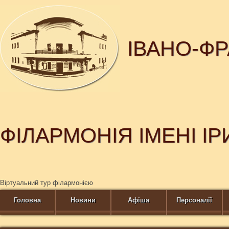
ІВАНО-Ф
ФІЛАРМОНІЯ ІМЕНІ І
Віртуальний тур філармонією
Головна
Новини
Афіша
Персоналії