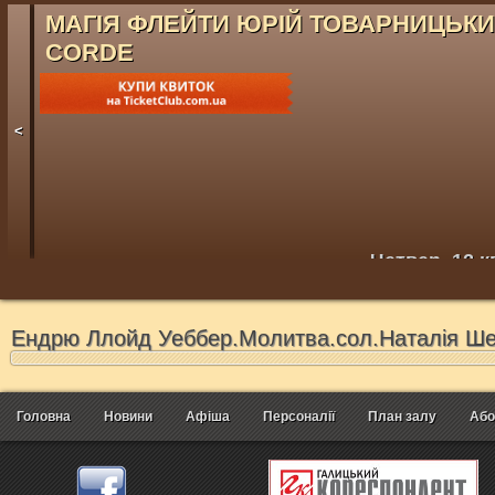
МАГІЯ ФЛЕЙТИ ЮРІЙ ТОВАРНИЦЬК
CORDE
<
Четвер, 12 к
Ендрю Ллойд Уеббер.Молитва.сол.Наталія Ше
Головна
Новини
Афіша
Персоналії
План залу
Або