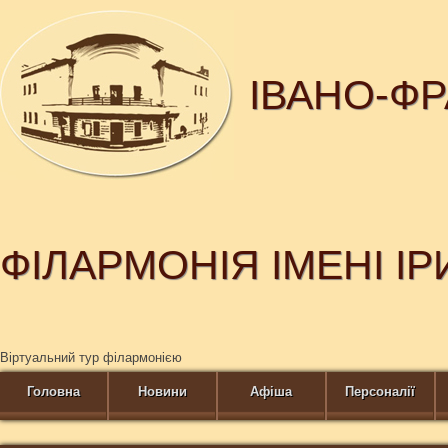
ІВАНО-Ф
ФІЛАРМОНІЯ ІМЕНІ І
Віртуальний тур філармонією
Головна
Новини
Афіша
Персоналії