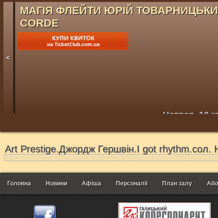
МАГІЯ ФЛЕЙТИ ЮРІЙ ТОВАРНИЦЬК
CORDE
<
Четвер, 12 к
Art Prestige.Джордж Гершвін.I got rhythm.сол.
Головна
Новини
Афіша
Персоналії
План залу
Або