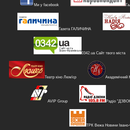
Ми у facebook
Га
Газета ГАЛИЧИНА
0342.ua Сайт твого міста
Театр кіно Люм'єр
Академічний
AVIP Group
Радіо "ДЗВО
ТРК Вежа Новини Івано-