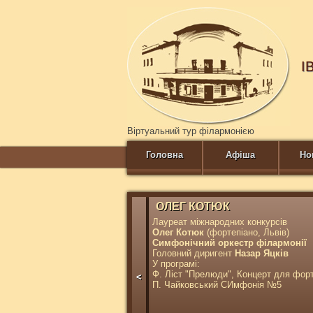
І
Віртуальний тур філармонією
Головна
Афіша
Но
ОЛЕГ КОТЮК
Лауреат міжнародних конкурсів
Олег Котюк
(фортепіано, Львів)
Симфонічний оркестр філармонії
Головний диригент
Назар Яцків
У програмі:
Ф. Ліст "Прелюди", Концерт для фор
<
П. Чайковський СИмфонія №5