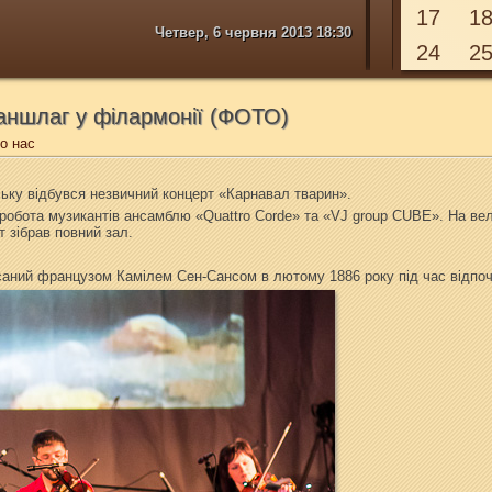
17
1
Четвер, 6 червня 2013 18:30
24
2
аншлаг у філармонії (ФОТО)
о нас
вську відбувся незвичний концерт «Карнавал тварин».
робота музикантів ансамблю «Quattro Corde» та «VJ group CUBE». На вел
 зібрав повний зал.
аний французом Камілем Сен-Сансом в лютому 1886 року під час відпочи