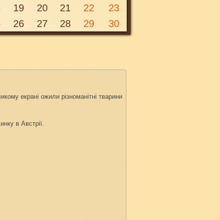
8
19
20
21
22
23
П’ятниця, 7 червня 2013 17:00
5
26
27
28
29
30
икому екрані ожили різноманітні тварини
нку в Австрії.