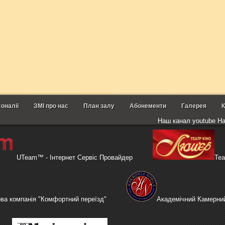
оналії
ЗМІ про нас
План залу
Абонементи
Галерея
К
Наш канал youtube На
UTeam™ - Інтернет Сервіс Провайдер
Теа
ова компанія "Комфортний переїзд"
Академічний Камерн