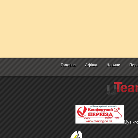
Головна
Афіша
Новини
Перс
Мувінг