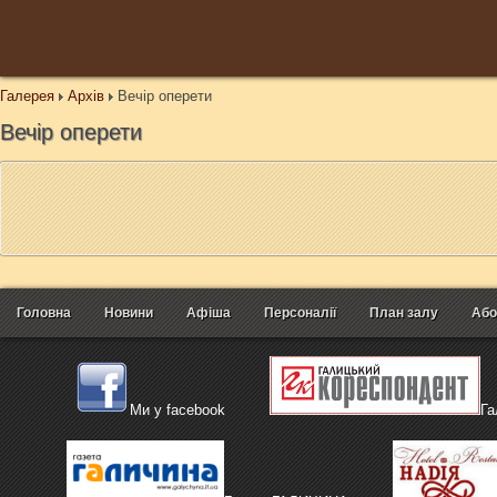
Галерея
Архів
Вечір оперети
Вечір оперети
Головна
Новини
Афіша
Персоналії
План залу
Або
Ми у facebook
Га