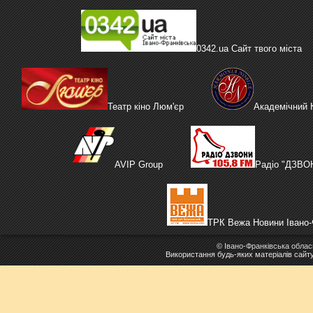
0342.ua Сайт твого міста
Театр кіно Люм'єр
Академічний
AVIP Group
Радіо "ДЗВО
ТРК Вежа Новини Івано-
©
Івано-Франківська облас
Використання будь-яких матеріалів сайт