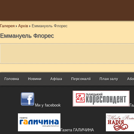
Галерея
Архів
Еммануель Флорес
Еммануель Флорес
Головна
Новини
Афіша
Персоналії
План залу
Або
Ми у facebook
Га
Газета ГАЛИЧИНА