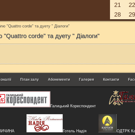
21
2
28
2
ю "Quattro corde" та дуету " Діалоги"
"Quattro corde" та дуету " Діалоги"
оналії
План залу
Абонементи
Галерея
Контакти
Fac
Галицький Кореспондент
АЛИЧИНА
Готель Надія
ОДТРК Ка