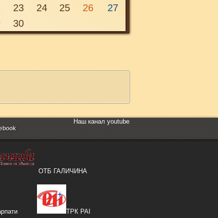
2
23
24
25
26
27
9
30
Наш канал youtube
ebook
ОТБ ГАЛИЧИНА
рпати
ТРК РАІ