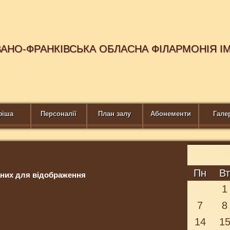
ВАНО-ФРАНКІВСЬКА ОБЛАСНА ФІЛАРМОНІЯ І
фіша
Персоналії
План залу
Абонементи
Гале
Пн
В
них для відображення
1
7
8
14
1