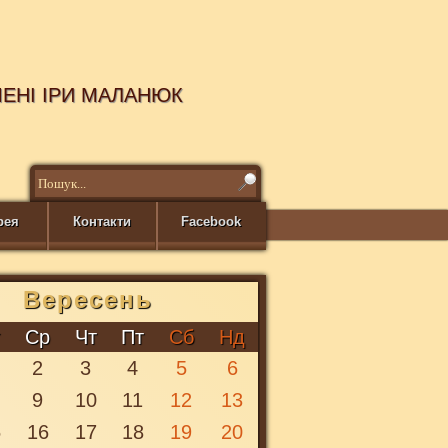
МЕНІ ІРИ МАЛАНЮК
рея
Контакти
Facebook
Вересень
т
Ср
Чт
Пт
Сб
Нд
2
3
4
5
6
9
10
11
12
13
5
16
17
18
19
20