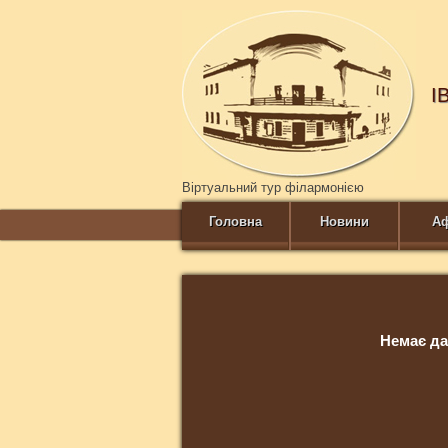
І
Віртуальний тур філармонією
Головна
Новини
А
Немає да