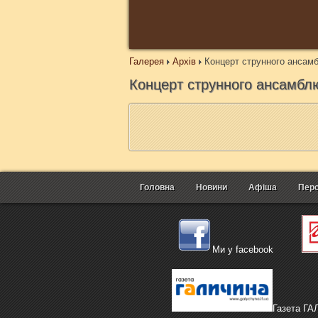
Галерея
Архів
Концерт струнного ансамбл
Концерт струнного ансамблю 
Головна
Новини
Афіша
Перс
Ми у facebook
Газета Г