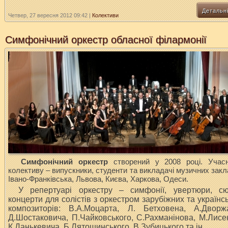
Детальн
Четвер, 27 вересня 2012 09:42
|
Колективи
Симфонічний оркестр обласної філармонії
Симфонічний оркестр
створений у 2008 році. Учас
колективу – випускники, студенти та викладачі музичних закл
Івано-Франківська, Львова, Києва, Харкова, Одеси.
У репертуарі оркестру – симфонії, увертюри, сюї
концерти для солістів з оркестром зарубіжних та українс
композиторів: В.А.Моцарта, Л. Бетховена, А.Дворжа
Д.Шостаковича, П.Чайковського, С.Рахманінова, М.Лисе
К.Данькевича, Б.Лятошинського, В.Зубицького та ін.