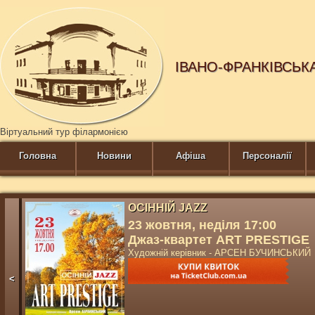
ІВАНО-ФРАНКІВСЬК
Віртуальний тур філармонією
Головна
Новини
Афіша
Персоналії
ОСІННІЙ JAZZ
23 жовтня, неділя 17:00
Джаз-квартет ART PRESTIGE
Художній керівник - АРСЕН БУЧИНСЬКИЙ
<