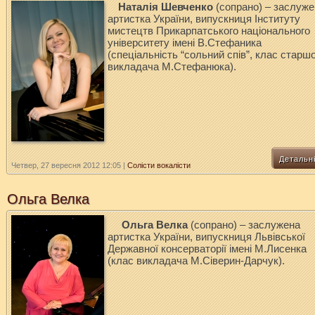
Наталія Шевченко
(сопрано) – заслуж
артистка України,
випускниця Інституту
мистецтв Прикарпатського національного
університету імені В.Стефаника
(спеціальність “сольний спів”, клас старш
викладача М.Стефанюка).
Детальн
Четвер, 27 вересня 2012 12:05
|
Солісти вокалісти
Ольга Велка
Ольга Велка
(сопрано) – заслужена
артистка України, випускниця Львівської
Державної консерваторії
імені М.Лисенка
(клас викладача М.Сіверин-Дарчук).