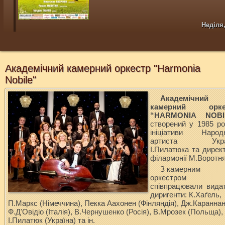
Неділя,
Академічний камерний оркестр "Harmonia
Nobile"
Академічний
камерний орке
“HARMONIA NOBI
створений у 1985 ро
ініціативи
Народ
артиста Укра
І.Пилатюка та дирек
філармонії М.Воротня
З камерним
оркестром
співпрацювали видат
диригенти: К.Хаґель,
П.Маркс (Німеччина), Пекка Аахонен (Фінляндія), Дж.Караннан
Ф.Д'Овідіо (Італія), В.Чернушенко (Росія), В.Мрозек (Польща),
І.Пилатюк (Україна) та ін.