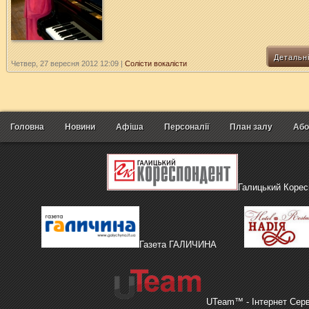
Детальн
Четвер, 27 вересня 2012 12:09
|
Солісти вокалісти
Головна
Новини
Афіша
Персоналії
План залу
Або
Галицький Корес
Газета ГАЛИЧИНА
UTeam™ - Інтернет Сер