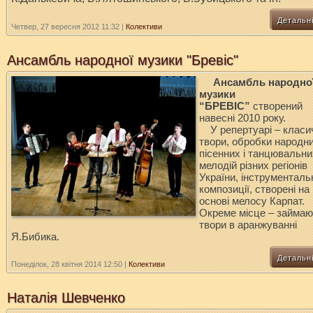
Детальн
Четвер, 27 вересня 2012 11:32
|
Колективи
Ансамбль народної музики "Бревіс"
Ансамбль народно
музики
“БРЕВІС”
створений
навесні 2010 року.
У репертуарі – класи
твори, обробки народн
пісенних і танцювальни
мелодій різних регіонів
України, інструменталь
композиції, створені на
основі мелосу Карпат.
Окреме місце – займаю
твори в аранжуванні
Я.Бибика.
Детальн
Понеділок, 28 квітня 2014 12:50
|
Колективи
Наталія Шевченко