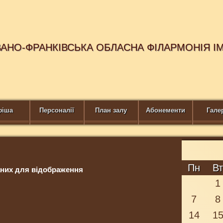
ВАНО-ФРАНКІВСЬКА ОБЛАСНА ФІЛАРМОНІЯ І
фіша
Персоналії
План залу
Абонементи
Гале
Пн
В
них для відображення
1
7
8
14
1