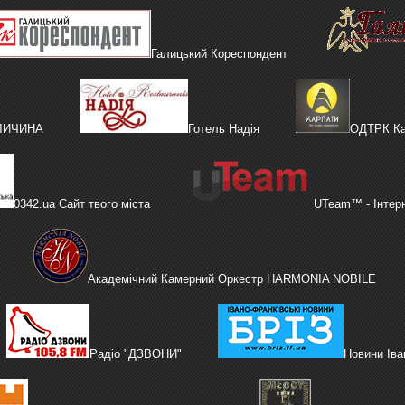
Галицький Кореспондент
АЛИЧИНА
Готель Надія
ОДТРК Ка
0342.ua Сайт твого міста
UTeam™ - Інтер
Академічний Камерний Оркестр HARMONIA NOBILE
Радіо "ДЗВОНИ"
Новини Іва