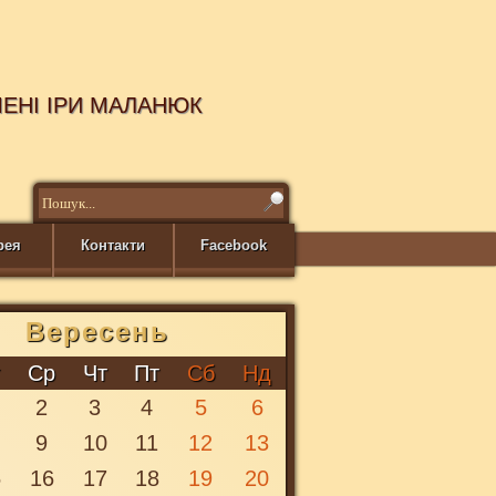
МЕНІ ІРИ МАЛАНЮК
рея
Контакти
Facebook
Вересень
т
Ср
Чт
Пт
Сб
Нд
2
3
4
5
6
9
10
11
12
13
5
16
17
18
19
20