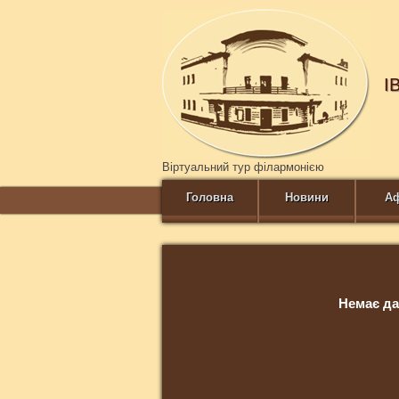
І
Віртуальний тур філармонією
Головна
Новини
А
Немає да