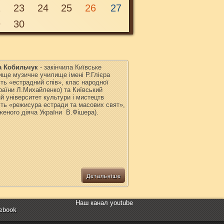
2
23
24
25
26
27
9
30
а Кобильчук
- закінчила Київське
ище музичне училище імені Р.Глієра
сть «естрадний спів», клас народної
раїни Л.Михайленко) та Київський
й університет культури і мистецтв
сть «режисура естради та масових свят»,
еного діяча України В.Фішера).
Детальніше
Наш канал youtube
ebook