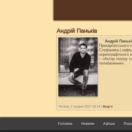
Андрій Паньків
Андрій Паньк
Прикарпатського н
Стефаника ( кафед
хореографічного м
– «Актор театру та
телебачення».
Четвер, 7 грудня 2017 18:18
|
Ведучі
Головна
Новини
Афіша
Перс