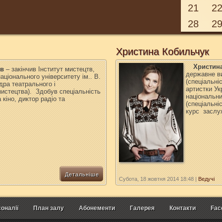
21
2
28
2
Христина Кобильчук
Христин
ів
– закінчив Інститут мистецтв,
державне в
аціонального університету ім.. В.
(спеціальні
ра театрального і
артистки Ук
истецтва).
Здобув спеціальність
національни
 кіно, диктор радіо та
(спеціальні
курс заслуж
Детальніше
Субота, 18 жовтня 2014 18:48
|
Ведучі
оналії
План залу
Абонементи
Галерея
Контакти
Fac