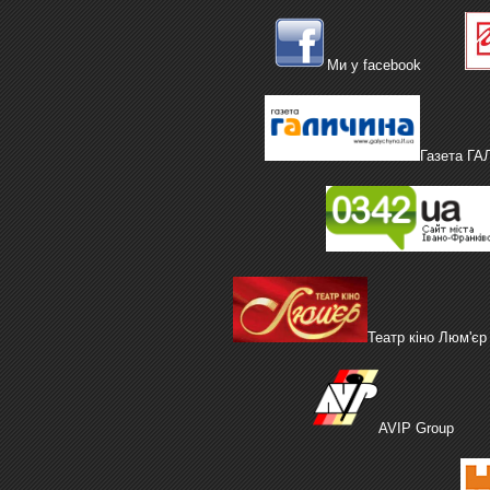
Ми у facebook
Газета Г
Театр кіно Люм'єр
AVIP Group