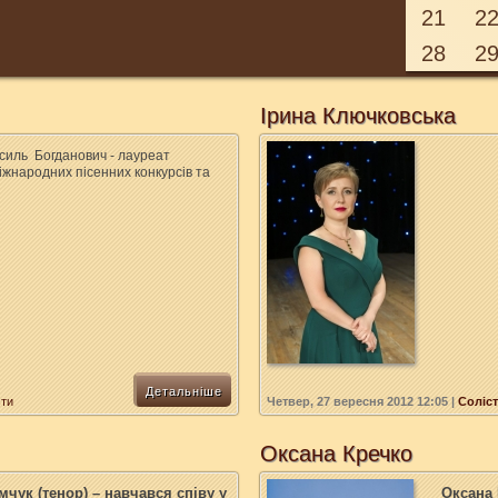
21
2
28
2
Ірина Ключковська
силь
Богданович - лауреат
міжнародних пісенних конкурсів та
Детальніше
сти
Четвер, 27 вересня 2012 12:05
|
Соліст
Оксана Кречко
емчук
(тенор) – навчався
співу у
Оксана