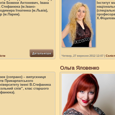
огів Божени Антоневич, Івана
Інститут м
 Стефанюка (м.Івано-
національн
одимира Ігнатенка (м.Львів),
(спеціальн
р (м.Париж)
.
професора,
Х.Фіцалови
Детальніше
істи
Четвер, 27 вересня 2012 12:07
|
Соліст
Ольга Яловенко
нюк
(сопрано) – випускниця
цтв Прикарпатського
ніверситету імені В.Стефаника
сольний спів
”
, клас старшого
ефанюка).