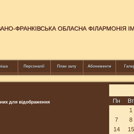
ВАНО-ФРАНКІВСЬКА ОБЛАСНА ФІЛАРМОНІЯ І
фіша
Персоналії
План залу
Абонементи
Гале
Пн
В
них для відображення
1
7
8
14
1