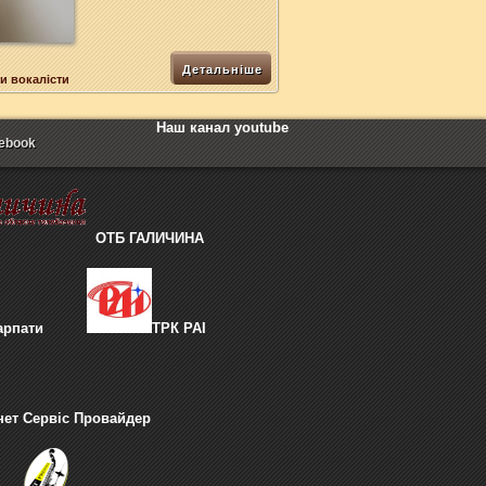
Детальніше
и вокалісти
Наш канал youtube
ebook
ОТБ ГАЛИЧИНА
арпати
ТРК РАІ
нет Сервіс Провайдер