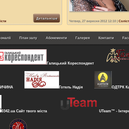
Детальніше
істи
Четвер, 27 вересня 2012 12:10
|
Соліст
оналії
План залу
Абонементи
Галерея
Контакти
Fac
Галицький Кореспондент
ЛИЧИНА
Готель Надія
ОДТРК К
0342.ua Сайт твого міста
UTeam™ - Інтер