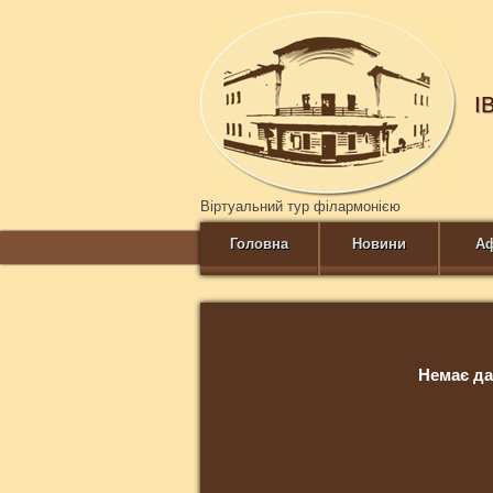
І
Віртуальний тур філармонією
Головна
Новини
А
Немає да