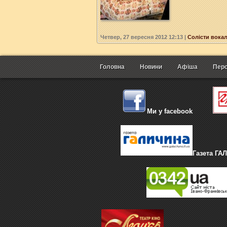
Четвер, 27 вересня 2012 12:13
|
Солісти вокал
Головна
Новини
Афіша
Перс
Ми у facebook
Газета ГА