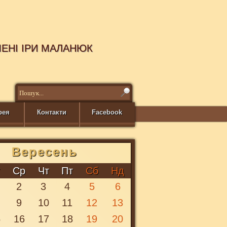
МЕНІ ІРИ МАЛАНЮК
рея
Контакти
Facebook
Вересень
т
Ср
Чт
Пт
Сб
Нд
2
3
4
5
6
9
10
11
12
13
5
16
17
18
19
20