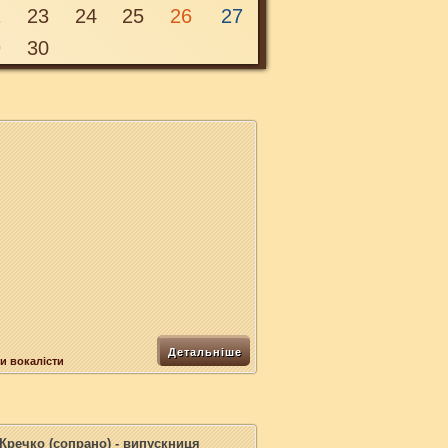
2
23
24
25
26
27
9
30
Детальніше
и вокалісти
 Кречко
(сопрано) -
випускниця