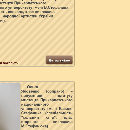
истецтв Прикарпатського
ого університету імені В.Стефаника
ість «вокал», клас викладача
 народної артистки України
ч).
Детальніше
и вокалісти
Ольга
Яловенко
(сопрано) –
випускниця Інституту
мистецтв Прикарпатського
національного
університету імені Василя
Стефаника (спеціальність
"сольний спів", клас
старшого викладача
М.Стефанюка).