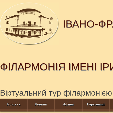
ІВАНО-Ф
ФІЛАРМОНІЯ ІМЕНІ І
Віртуальний тур філармонією
Головна
Новини
Афіша
Персоналії