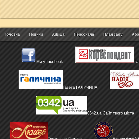
Головна
Новини
Афіша
Персоналії
План залу
Або
Ми у facebook
Га
Газета ГАЛИЧИНА
0342.ua Сайт твого міста
Театр кіно Люм'єр
Академічний