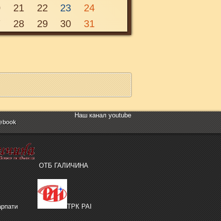
0
21
22
23
24
Неділя, 1 листопада 2020 00:00
7
28
29
30
31
Наш канал youtube
ebook
ОТБ ГАЛИЧИНА
рпати
ТРК РАІ