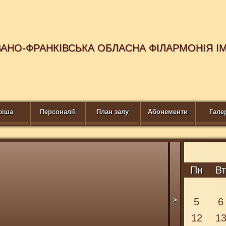
ВАНО-ФРАНКІВСЬКА ОБЛАСНА ФІЛАРМОНІЯ І
фіша
Персоналії
План залу
Абонементи
Гале
ПРИДБАЙТЕ 
Пн
В
>
5
6
12
1