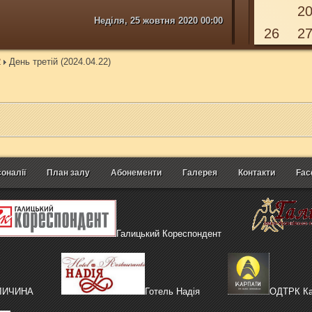
2
Неділя, 25 жовтня 2020 00:00
26
2
2
День третій (2024.04.22)
оналії
План залу
Абонементи
Галерея
Контакти
Fac
Галицький Кореспондент
АЛИЧИНА
Готель Надія
ОДТРК Ка