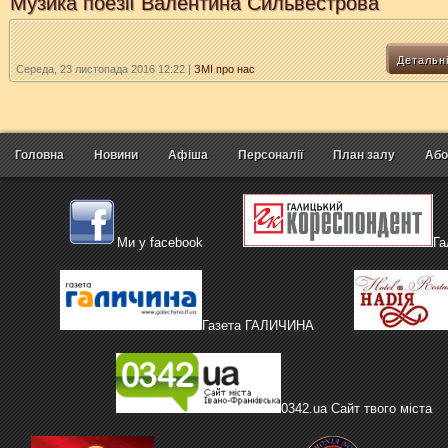
Музика поезії Валентина Сильвестрова
Детальн
Середа, 23 листопада 2016 12:22
|
ЗМІ про нас
Головна
Новини
Афіша
Персоналії
План залу
Або
Ми у facebook
Га
Газета ГАЛИЧИНА
0342.ua Сайт твого міста