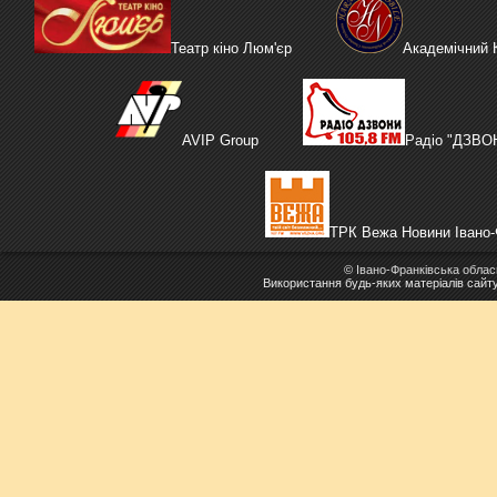
Театр кіно Люм'єр
Академічний
AVIP Group
Радіо "ДЗВО
ТРК Вежа Новини Івано-
©
Івано-Франківська облас
Використання будь-яких матеріалів сайт