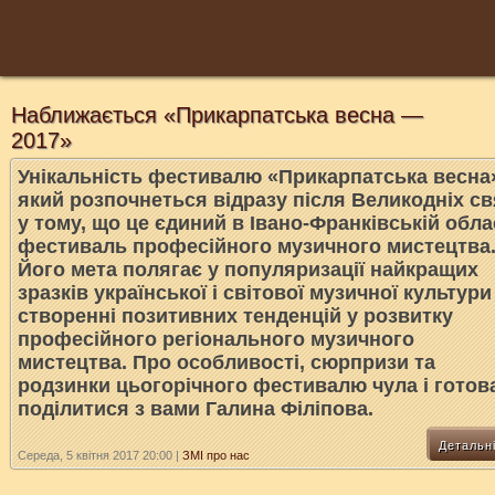
Наближається «Прикарпатська весна —
2017»
Унікальність фестивалю «Прикарпатська весна
який розпочнеться відразу після Великодніх св
у тому, що це єдиний в Івано-Франківській обла
фестиваль професійного музичного мистецтва
Його мета полягає у популяризації найкращих
зразків української і світової музичної культури
створенні позитивних тенденцій у розвитку
професійного регіонального музичного
мистецтва. Про особливості, сюрпризи та
родзинки цьогорічного фестивалю чула і готов
поділитися з вами Галина Філіпова.
Детальн
Середа, 5 квітня 2017 20:00
|
ЗМІ про нас