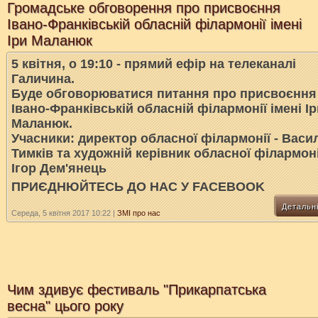
Громадське обговорення про присвоєння
Івано-Франківській обласній філармонії імені
Іри Маланюк
5 квітня, о 19:10 - прямий ефір на телеканалі
Галичина.
Буде обговорюватися питання про присвоєння
Івано-Франківській обласній філармонії імені Ір
Маланюк.
Учасники: директор обласної філармонії - Васи
Тимків та художній керівник обласної філармоні
Ігор Дем'янець
ПРИЄДНЮЙТЕСЬ ДО НАС У FACEBOOK
Детальн
Середа, 5 квітня 2017 10:22
|
ЗМІ про нас
Чим здивує фестиваль "Прикарпатська
весна" цього року