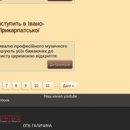
ступить в Івано-
Прикарпатської
тивалю професійного музичного
ошують усіх бажаючих до
чисту церемонію відкриття.
Детальніше
7
8
9
10
11
....
Далі »
Наш канал youtube
ebook
ОТБ ГАЛИЧИНА