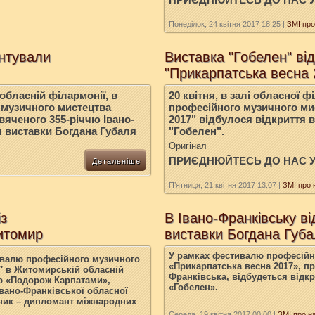
Понеділок, 24 квітня 2017 18:25
|
ЗМІ про
ентували
Виставка "Гобелен" ві
"Прикарпатська весна 
обласній філармонії, в
20 квітня, в залі обласної 
музичного мистецтва
професійного музичного ми
вяченого 355-річчю Івано-
2017" відбулося відкриття 
я виставки Богдана Губаля
"Гобелен".
Оригінал
ПРИЄДНЮЙТЕСЬ ДО НАС 
Детальніше
П’ятниця, 21 квітня 2017 13:07
|
ЗМІ про 
із
В Івано-Франківську ві
итомир
виставки Богдана Губ
У рамках фестивалю професійн
тивалю професійного музичного
«Прикарпатська весна 2017», пр
″ в Житомирській обласній
Франківська, відбудеться відк
ою «Подорож Карпатами»,
«Гобелен».
вано-Франківської обласної
вник – дипломант міжнародних
Середа, 19 квітня 2017 00:00
|
ЗМІ про н