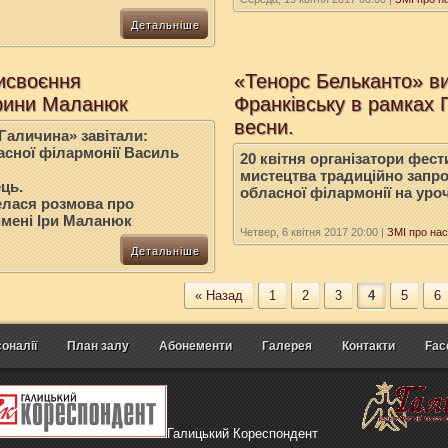
Детальніше
исвоєння
«Тенорс Бельканто» ви
Ірини Маланюк
Франківську в рамках 
весни.
«Галичина» завітали:
асної філармонії Василь
20 квітня організатори фес
мистецтва традиційно запр
ць.
обласної філармонії на уро
елася розмова про
імені Іри Маланюк
Четвер, 6 квітня 2017 20:00
|
ЗМІ про нас
Детальніше
« Назад
1
2
3
4
5
6
оналії
План залу
Абонементи
Галерея
Контакти
Fac
Галицький Кореспондент