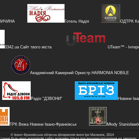
АЛИЧИНА
Готель Надія
ОДТРК Ка
0342.ua Сайт твого міста
UTeam™ - Інтер
Академічний Камерний Оркестр HARMONIA NOBILE
Радіо "ДЗВОНИ"
Новини Іва
ТРК Вежа Новини Івано-Франківськ
Młody Stanisław
©
Івано-Франківська обласна філармонія імені Іри Маланюк
, 2014
тання будь-яких матеріалів сайту можливе тільки при вказанні посилання на джерело