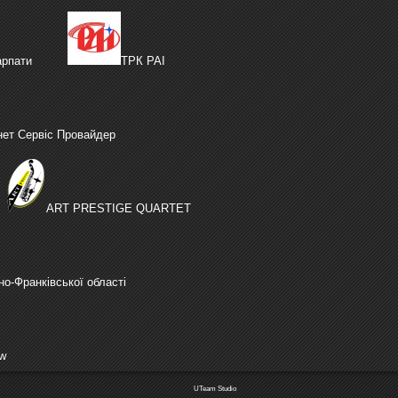
рпати
ТРК РАІ
нет Сервіс Провайдер
ART PRESTIGE QUARTET
но-Франківської області
ów
UTeam Studio