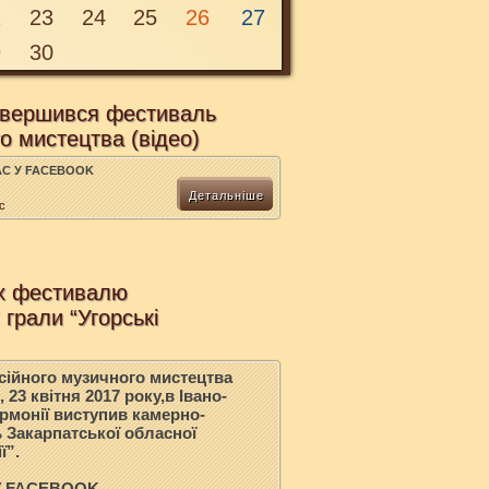
2
23
24
25
26
27
9
30
завершився фестиваль
о мистецтва (відео)
С У FACEBOOK
Детальніше
с
ах фестивалю
грали “Угорські
ійного музичного мистецтва
23 квітня 2017 року,в Івано-
рмонії виступив камерно-
 Закарпатської обласної
ї”.
У FACEBOOK