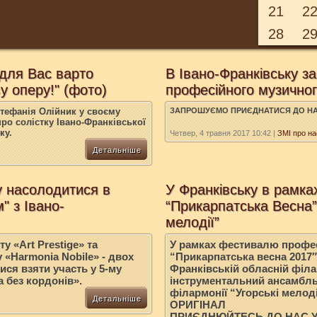
21
2
28
2
 для Вас варто
В Івано-Франківську 
у оперу!" (фото)
професійного музичног
тефанія Олійник у своєму
ЗАПРОШУЄМО ПРИЄДНАТИСЯ ДО НА
ро солістку Івано-Франківської
ку.
Четвер, 4 травня 2017 10:42
|
ЗМІ про на
Детальніше
 насолодитися в
У Франківську в рамк
" з Івано-
“Прикарпатська Весна” 
мелодії”
у «Art Prestige» та
У рамках фестивалю профес
 «Harmоnia Nobile» - двох
“Прикарпатська весна 2017″, 
ися взяти участь у 5-му
Франківській обласній філа
 без кордонів».
інструментальний ансамбль
філармонії “Угорські мелоді
Детальніше
ОРИГІНАЛ
ПРИЄДНЮЙТЕСЬ ДО НАС 