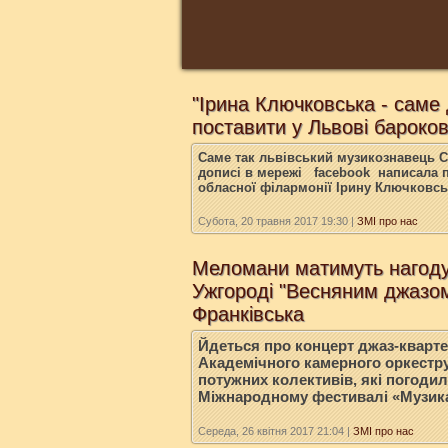
"Ірина Ключковська - саме
поставити у Львові бароков
Саме так львівський музикознавець С
дописі в мережі facebook написала п
обласної філармонії Ірину Ключковсь
Субота, 20 травня 2017 19:30
|
ЗМІ про нас
Меломани матимуть нагоду
Ужгороді "Весняним джазом
Франківська
Йдеться про концерт джаз-квартет
Академічного камерного оркестру
потужних колективів, які погодил
Міжнародному фестивалі «Музика
Середа, 26 квітня 2017 21:04
|
ЗМІ про нас