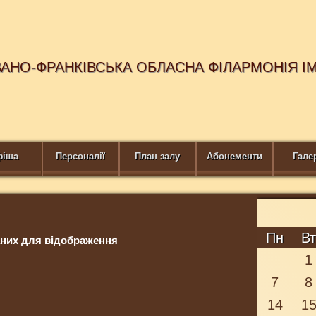
ВАНО-ФРАНКІВСЬКА ОБЛАСНА ФІЛАРМОНІЯ І
фіша
Персоналії
План залу
Абонементи
Гале
Пн
В
них для відображення
1
7
8
14
1