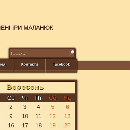
МЕНІ ІРИ МАЛАНЮК
рея
Контакти
Facebook
Вересень
т
Ср
Чт
Пт
Сб
Нд
2
3
4
5
6
9
10
11
12
13
5
16
17
18
19
20