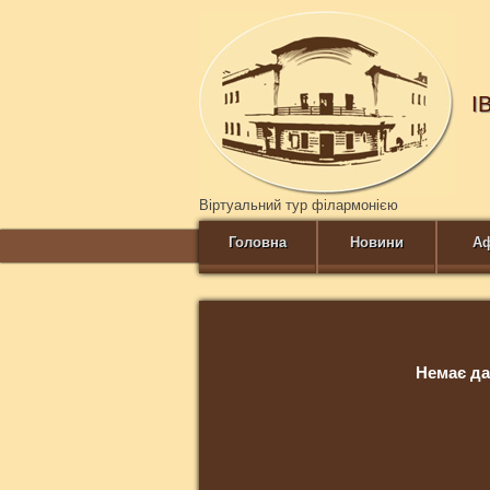
І
Віртуальний тур філармонією
Головна
Новини
А
Немає да