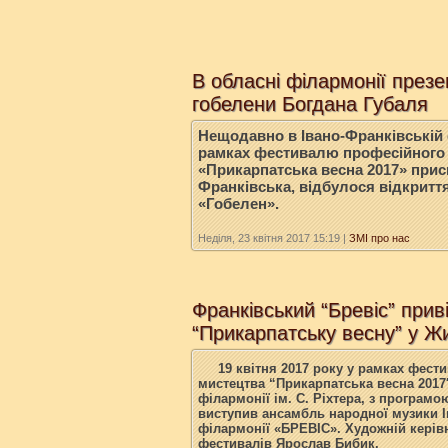
В обласні філармонії през
гобелени Богдана Губаля
Нещодавно в Івано-Франківській 
рамках фестивалю професійного 
«Прикарпатська весна 2017» прис
Франківська, відбулося відкритт
«Гобелен».
Неділя, 23 квітня 2017 15:19
|
ЗМІ про нас
Франківський “Бревіс” прив
“Прикарпатську весну” у Ж
19 квітня 2017 року у рамках фес
мистецтва “Прикарпатська весна 2017
філармонії ім. С. Ріхтера, з програм
виступив ансамбль народної музики І
філармонії «БРЕВІС». Художній кері
фестивалів Ярослав Бибик.