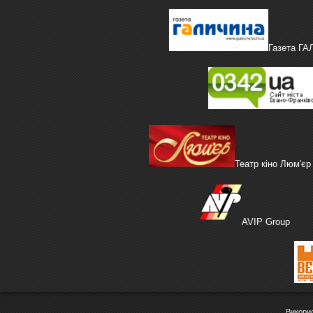
Газета Г
Театр кіно Люм'єр
AVIP Group
Викорис