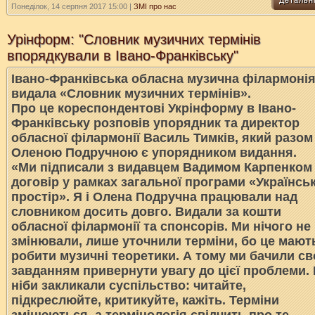
Детальн
Понеділок, 14 серпня 2017 15:00
|
ЗМІ про нас
Урінформ: "Словник музичних термінів
впорядкували в Івано-Франківську"
Івано-Франківська обласна музична філармоні
видала «Словник музичних термінів».
Про це кореспондентові Укрінформу в Івано-
Франківську розповів упорядник та директор
обласної філармонії Василь Тимків, який разом
Оленою Подручною є упорядником видання.
«Ми підписали з видавцем Вадимом Карпенком
договір у рамках загальної програми «Українсь
простір». Я і Олена Подручна працювали над
словником досить довго. Видали за кошти
обласної філармонії та спонсорів. Ми нічого не
змінювали, лише уточнили терміни, бо це мают
робити музичні теоретики. А тому ми бачили св
завданням привернути увагу до цієї проблеми.
ніби закликали суспільство: читайте,
підкреслюйте, критикуйте, кажіть. Терміни