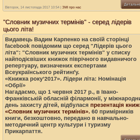
Детальн
Вівторок, 14 листопада 2017 10:54
|
ЗМІ про нас
"Словник музичних термінів" - серед лідерів
цього літа!
Видавець Вадим Карпенко на своїй сторінці
facebook повідомим що серед "Лідерів цього
літа": "Словник музичних термінів" у списку
найподієвіших книжок піврічного видавничого
репертуару, визначених експертами
Всеукраїнського рейтинґу.
«Книжка року’2017». Лідери літа: Номінація
«Обрії»
Нагадаємо, що 1 червня 2017 р., в Івано-
Франківській обласній філармонії, у міжнародн
день захисту дітей, відбулася
презентація книж
«Словник музичних термінів».
60 примірників
книги, безкоштовно, передано в навчально-
методичний центр культури і туризму
Прикарпаття.