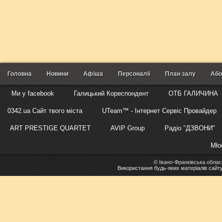
Головна
Новини
Афіша
Персоналії
План залу
Або
Ми у facebook
Галицький Кореспондент
ОТБ ГАЛИЧИНА
0342.ua Сайт твого міста
UTeam™ - Інтернет Сервіс Провайдер
ART PRESTIGE QUARTET
AVIP Group
Радіо "ДЗВОНИ"
Mło
©
Івано-Франківська облас
Використання будь-яких матеріалів сайт