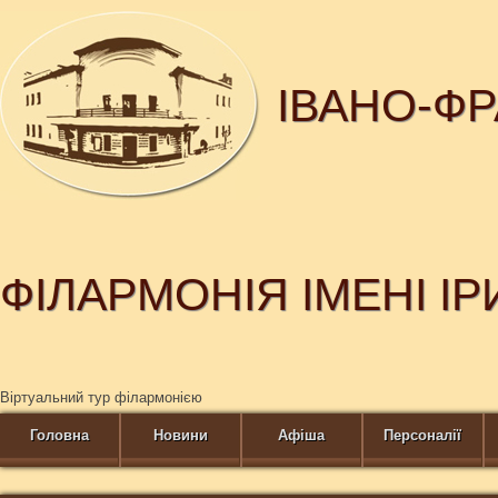
ІВАНО-Ф
ФІЛАРМОНІЯ ІМЕНІ І
Віртуальний тур філармонією
Головна
Новини
Афіша
Персоналії