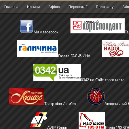
Головна
Новини
Афіша
Персоналії
План залу
Або
Ми у facebook
Га
Газета ГАЛИЧИНА
0342.ua Сайт твого міста
Театр кіно Люм'єр
Академічний
AVIP Group
Радіо "ДЗВО