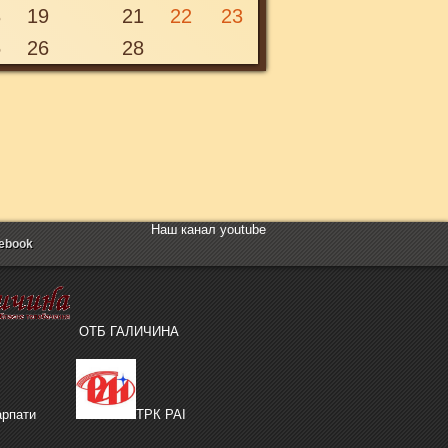
8
19
21
22
23
Понеділок, 24 лютого 2020 00:00
5
26
28
Наш канал youtube
ebook
ОТБ ГАЛИЧИНА
рпати
ТРК РАІ