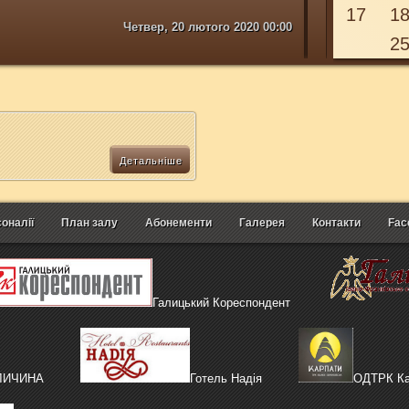
17
1
Четвер, 20 лютого 2020 00:00
2
27
ЛЮТ
Детальніше
оналії
План залу
Абонементи
Галерея
Контакти
Fac
Галицький Кореспондент
АЛИЧИНА
Готель Надія
ОДТРК Ка