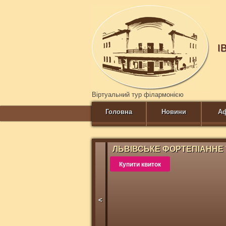
І
Віртуальний тур філармонією
Головна
Новини
А
ЛЬВІВСЬКЕ ФОРТЕПІАННЕ 
Купити квиток
<