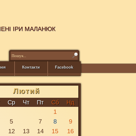
МЕНІ ІРИ МАЛАНЮК
рея
Контакти
Facebook
Лютий
Y
т
Ср
Чт
Пт
Сб
Нд
1
5
7
8
9
1
12
13
14
15
16