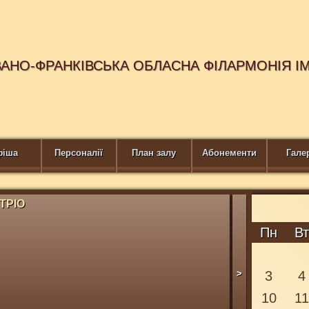
ВАНО-ФРАНКІВСЬКА ОБЛАСНА ФІЛАРМОНІЯ І
фіша
Персоналії
План залу
Абонементи
Гале
ТРІО
ТАНГО STOR
Купити квиток
Пн
В
>
3
4
10
1