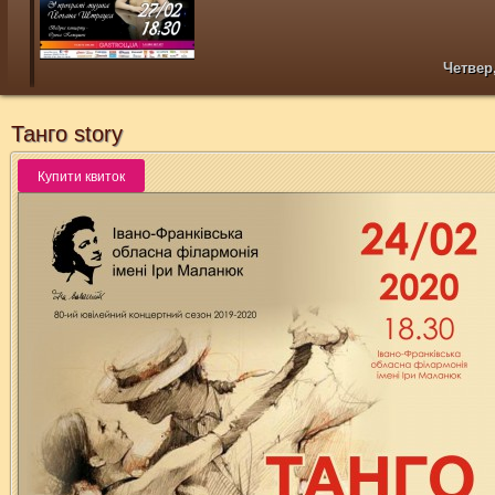
Четвер,
Танго story
Л
Купити квиток