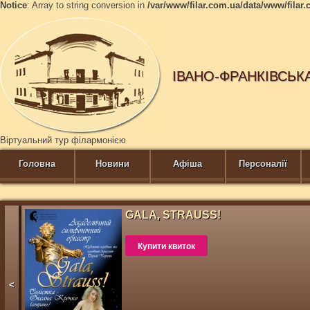
Notice
: Array to string conversion in
/var/www/filar.com.ua/data/www/fil
ІВАНО-ФРАНКІВСЬК
Віртуальний тур філармонією
Головна
Новини
Афіша
Персоналії
GALA, STRAUSS!
Купити квиток
<