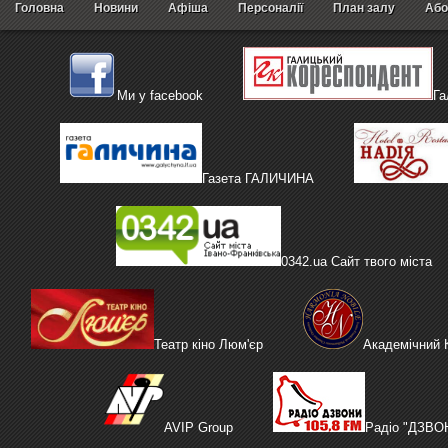
Головна
Новини
Афіша
Персоналії
План залу
Або
Ми у facebook
Га
Газета ГАЛИЧИНА
0342.ua Сайт твого міста
Театр кіно Люм'єр
Академічний
AVIP Group
Радіо "ДЗВО