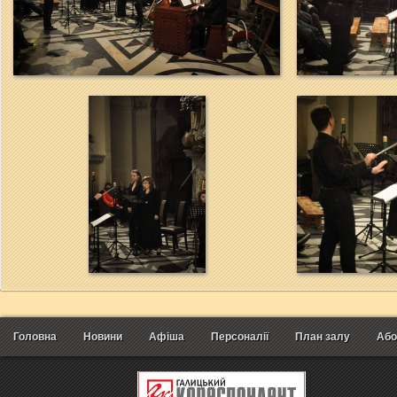
Головна
Новини
Афіша
Персоналії
План залу
Або