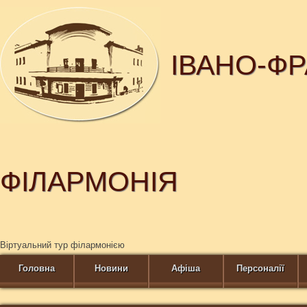
ІВАНО-Ф
ФІЛАРМОНІЯ
Віртуальний тур філармонією
Головна
Новини
Афіша
Персоналії