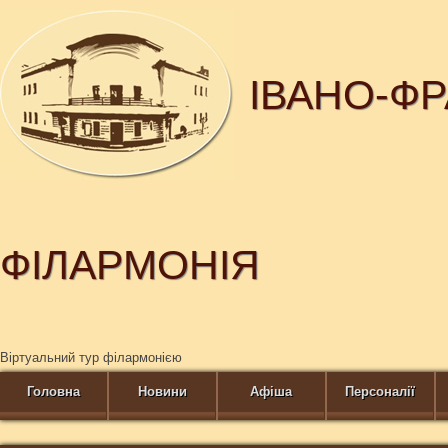
ІВАНО-Ф
ФІЛАРМОНІЯ
Віртуальний тур філармонією
Головна
Новини
Афіша
Персоналії