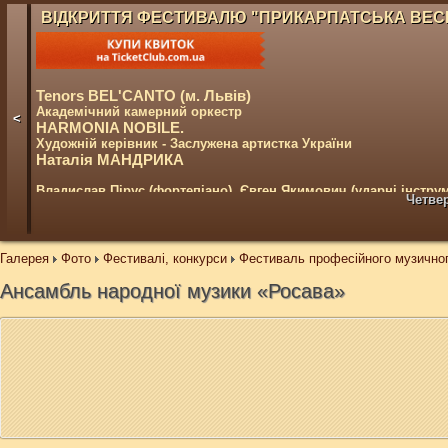
ВІДКРИТТЯ ФЕСТИВАЛЮ "ПРИКАРПАТСЬКА ВЕСН
Tenors BEL'CANTO (м. Львів)
Академічний камерний оркестр
<
HARMONIA NOBILE.
Художній керівник - Заслужена артистка України
Наталія МАНДРИКА
Владислав Пірус (фортепіано), Євген Якимович (ударні інструм
Четвер
У програмі арії, романси, пісні українських та зарубіжних компо
Галерея
Фото
Фестивалі, конкурси
Фестиваль професійного музичн
Ансамбль народної музики «Росава»