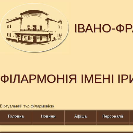
ІВАНО-Ф
ФІЛАРМОНІЯ ІМЕНІ І
Віртуальний тур філармонією
Головна
Новини
Афіша
Персоналії