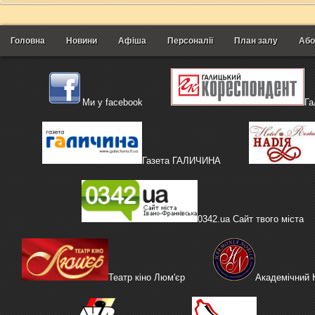
Головна
Новини
Афіша
Персоналії
План залу
Або
Ми у facebook
Га
Газета ГАЛИЧИНА
0342.ua Сайт твого міста
Театр кіно Люм'єр
Академічний