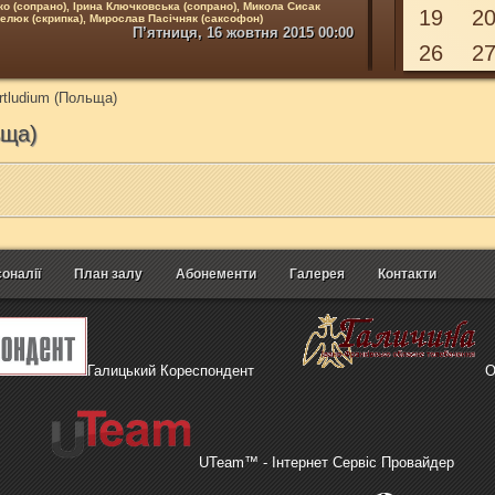
о (сопрано), Ірина Ключковська (сопрано), Микола Сисак
19
2
Дарина Матієва
(
желюк (скрипка), Мирослав Пасічняк (саксофон)
.Баха, Ж.Масне, П.Масканьї, Я.Сібеліуса, П.Чайковського,
П’ятниця, 16 жовтня 2015 00:00
Ведуча – заслуже
У програмі: камер
26
2
tludium (Польща)
ьща)
оналії
План залу
Абонементи
Галерея
Контакти
Галицький Кореспондент
О
UTeam™ - Інтернет Сервіс Провайдер