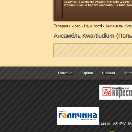
заслужена артистка України Наталія Шевченк
(тенор), Оксана Кречко (сопрано), Тетяна Ко
У програмі твори А.Страделли, А.Вівальді, Й.С
О.Глазунова, Р.Глієра, Д.Вільямса.
Купити квиток
Галерея
Фото
Наші гості
Ансамбль Kwar
Ансамбль Kwartludium (Пол
Головна
Афіша
Новини
Перс
Газета ГАЛИЧИНА