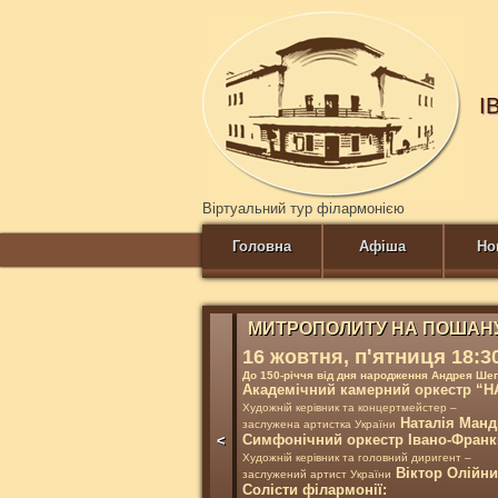
І
Віртуальний тур філармонією
Головна
Афіша
Но
МИТРОПОЛИТУ НА ПОШАН
п'ятниця
16 жовтня,
18:3
До 150-річчя від дня народження Андрея Ше
Академічний камерний оркестр “
Художній керівник та концертмейстер –
Наталія Манд
заслужена артистка України
Симфонічний оркестр Івано-Франкі
<
Художній керівник та головний диригент –
Віктор Олійни
заслужений артист України
Солісти філармонії: