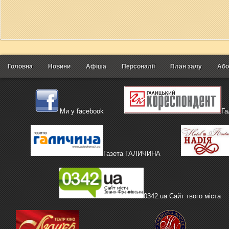
Головна
Новини
Афіша
Персоналії
План залу
Або
Ми у facebook
Га
Газета ГАЛИЧИНА
0342.ua Сайт твого міста