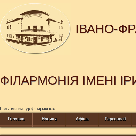
ІВАНО-Ф
ФІЛАРМОНІЯ ІМЕНІ І
Віртуальний тур філармонією
Головна
Новини
Афіша
Персоналії