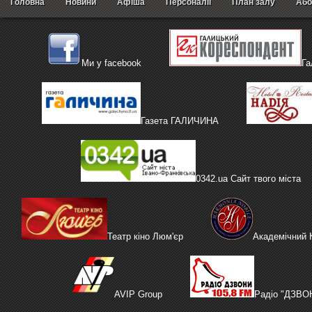
Головна
Новини
Афіша
Персоналії
План залу
Або
Ми у facebook
Га
Газета ГАЛИЧИНА
0342.ua Сайт твого міста
Театр кіно Люм'єр
Академічний
AVIP Group
Радіо "ДЗВО